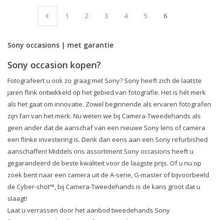
1
2
3
4
5
6
Sony occasions | met garantie
Sony occasion kopen?
Fotografeert u ook zo graag met Sony? Sony heeft zich de laatste
jaren flink ontwikkeld op het gebied van fotografie. Het is hét merk
als het gaat om innovatie. Zowel beginnende als ervaren fotografen
zijn fan van het merk. Nu weten we bij Camera-Tweedehands als
geen ander dat de aanschaf van een nieuwe Sony lens of camera
een flinke investering is. Denk dan eens aan een Sony refurbished
aanschaffen! Middels ons assortiment Sony occasions heeft u
gegarandeerd de beste kwaliteit voor de laagste prijs. Of u nu op
zoek bent naar een camera uit de A-serie, G-master of bijvoorbeeld
de Cyber-shot™, bij Camera-Tweedehands is de kans groot dat u
slaagt!
Laat u verrassen door het aanbod tweedehands Sony