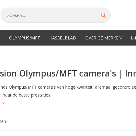
OLYMPUS/MFT
HASSELBLAD
OVERIGE MERKEN
L
sion Olympus/MFT camera's | Inr
ds Olympus/MFT camera's van hoge kwaliteit, allemaal gecontroleer
n naar de beste prestaties.
r
ten