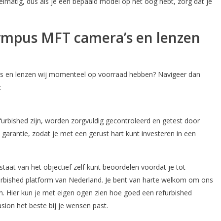
matig, dus als je een bepaald model op het oog hebt, zorg dat je
mpus MFT camera’s en lenzen
s en lenzen wij momenteel op voorraad hebben? Navigeer dan
:
urbished zijn, worden zorgvuldig gecontroleerd en getest door
garantie, zodat je met een gerust hart kunt investeren in een
 staat van het objectief zelf kunt beoordelen voordat je tot
rbished platform van Nederland. Je bent van harte welkom om ons
. Hier kun je met eigen ogen zien hoe goed een refurbished
on het beste bij je wensen past.