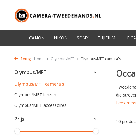
CANON
NIKON
SONY
FUJIFILM
LEICA
Terug
Home
Olympus/MFT
Olympus/MFT camera's
Occa
Olympus/MFT
Olympus/MFT camera's
Tweedehan
Olympus/MFT lenzen
die streve
Lees mee
Olympus/MFT accessoires
Prijs
10 produc