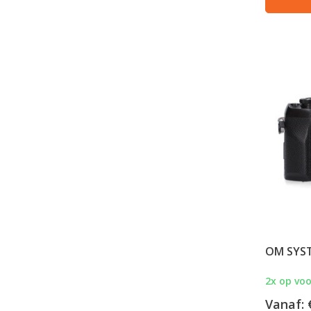
OM SYST
2x op vo
Vanaf: