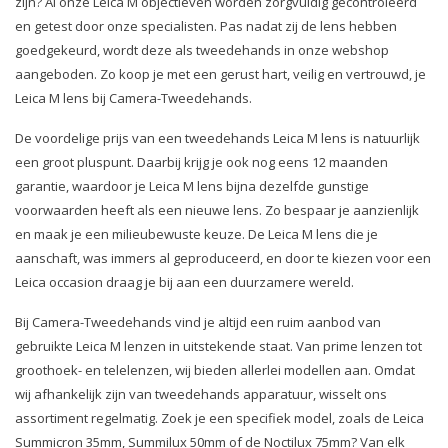
zijn? Al onze Leica M objectieven worden zorgvuldig gecontroleerd
en getest door onze specialisten. Pas nadat zij de lens hebben
goedgekeurd, wordt deze als tweedehands in onze webshop
aangeboden. Zo koop je met een gerust hart, veilig en vertrouwd, je
Leica M lens bij Camera-Tweedehands.
De voordelige prijs van een tweedehands Leica M lens is natuurlijk
een groot pluspunt. Daarbij krijg je ook nog eens 12 maanden
garantie, waardoor je Leica M lens bijna dezelfde gunstige
voorwaarden heeft als een nieuwe lens. Zo bespaar je aanzienlijk
en maak je een milieubewuste keuze. De Leica M lens die je
aanschaft, was immers al geproduceerd, en door te kiezen voor een
Leica occasion draag je bij aan een duurzamere wereld.
Bij Camera-Tweedehands vind je altijd een ruim aanbod van
gebruikte Leica M lenzen in uitstekende staat. Van prime lenzen tot
groothoek- en telelenzen, wij bieden allerlei modellen aan. Omdat
wij afhankelijk zijn van tweedehands apparatuur, wisselt ons
assortiment regelmatig. Zoek je een specifiek model, zoals de Leica
Summicron 35mm, Summilux 50mm of de Noctilux 75mm? Van elk