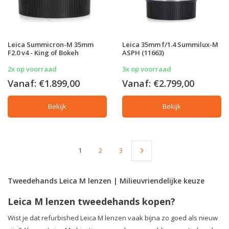
Leica Summicron-M 35mm
Leica 35mm f/1.4 Summilux-M
F2.0 v4 - King of Bokeh
ASPH (11663)
2x op voorraad
3x op voorraad
Vanaf:
€1.899,00
Vanaf:
€2.799,00
Bekijk
Bekijk
1
2
3
Tweedehands Leica M lenzen | Milieuvriendelijke keuze
Leica M lenzen tweedehands kopen?
Wist je dat refurbished Leica M lenzen vaak bijna zo goed als nieuw