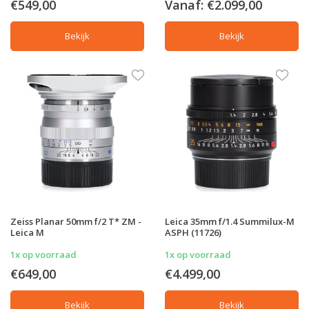
€549,00
Vanaf:
€2.099,00
Bekijk
Bekijk
Zeiss Planar 50mm f/2 T* ZM -
Leica 35mm f/1.4 Summilux-M
Leica M
ASPH (11726)
1x op voorraad
1x op voorraad
€649,00
€4.499,00
Bekijk
Bekijk