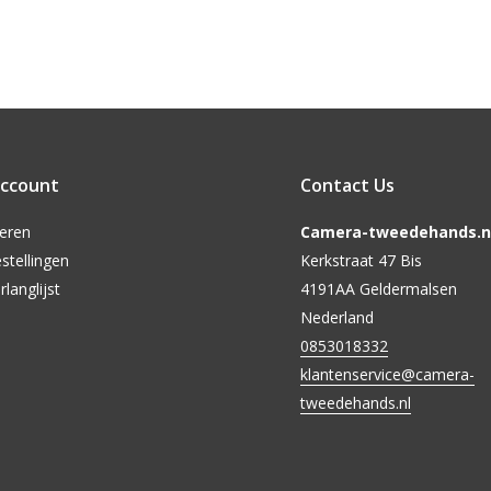
account
Contact Us
reren
Camera-tweedehands.nl
stellingen
Kerkstraat 47 Bis
rlanglijst
4191AA Geldermalsen
Nederland
0853018332
klantenservice@camera-
tweedehands.nl