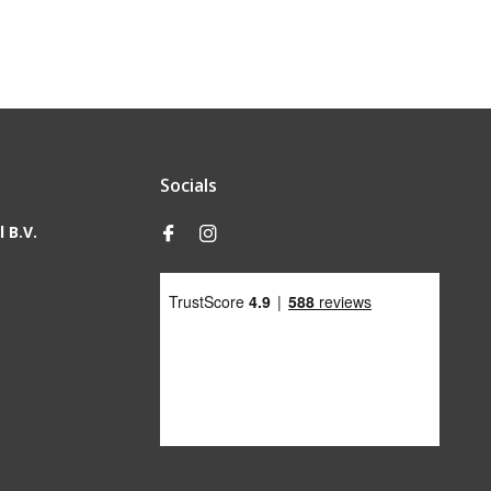
Socials
 B.V.