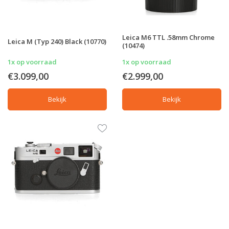
Leica M6 TTL .58mm Chrome
Leica M (Typ 240) Black (10770)
(10474)
1x op voorraad
1x op voorraad
€3.099,00
€2.999,00
Bekijk
Bekijk