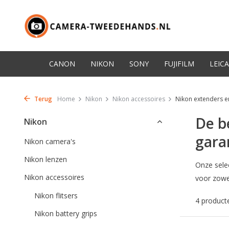
CANON
NIKON
SONY
FUJIFILM
LEICA
Terug
Home
Nikon
Nikon accessoires
Nikon extenders en
De b
Nikon
gara
Nikon camera's
Nikon lenzen
Onze sele
Nikon accessoires
voor zowe
Nikon flitsers
4 product
Nikon battery grips