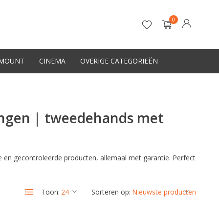
0
-MOUNT
CINEMA
OVERIGE CATEGORIEËN
Account aanmaken
ingen | tweedehands met
 en gecontroleerde producten, allemaal met garantie. Perfect
Toon:
Sorteren op: