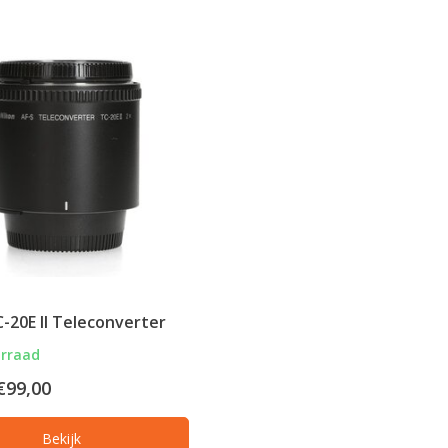
-20E II Teleconverter
orraad
€99,00
Bekijk