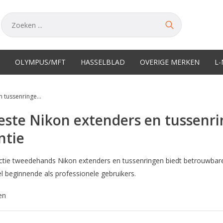
OLYMPUS/MFT
HASSELBLAD
OVERIGE MERKEN
L
 tussenringe...
este Nikon extenders en tussenr
ntie
ctie tweedehands Nikon extenders en tussenringen biedt betrouwbare
l beginnende als professionele gebruikers.
en