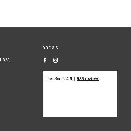
Socials
 B.V.