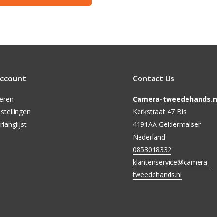
account
Contact Us
reren
Camera-tweedehands.nl
stellingen
Kerkstraat 47 Bis
rlanglijst
4191AA Geldermalsen
Nederland
0853018332
klantenservice@camera-
tweedehands.nl