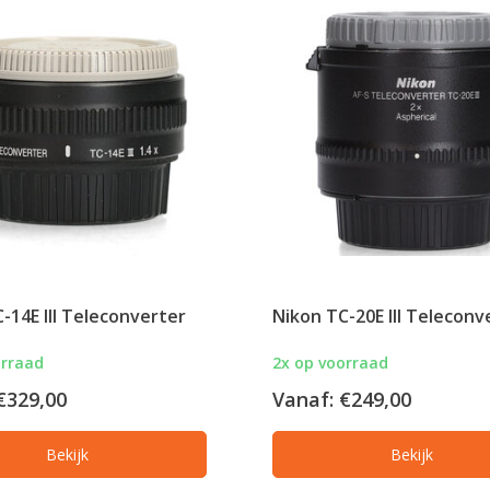
-14E III Teleconverter
Nikon TC-20E III Teleconv
orraad
2x op voorraad
€329,00
Vanaf:
€249,00
Bekijk
Bekijk