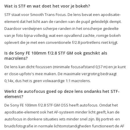
Wat is STF en wat doet het voor je bokeh?
STF staat voor Smooth Trans Focus. De lens bevat een apodisatie-
element dat het licht aan de randen van de pupil geleidelijk dempt.
Daardoor verdwijnen scherpe randen in het onscherpe gedeelte
van je foto bijna volledig, wat een opvallend zachte, romige bokeh
oplevert die je met een conventionele f/2.8 portretlens niet krijgt.
Is de Sony FE 100mm f/2.8 STF GM ook geschikt als
macrolens?
De lens kan dicht focussen (minimale focusafstand 0,57 m) en je kunt
er close-upfoto's mee maken. De maximale vergroting bedraagt
0,14x, dus het is geen volwaardige 1:1 macrolens.
Werkt de autofocus goed op deze lens ondanks het STF-
element?
De Sony FE 100mm f/2.8 STF GM OSS heeft autofocus. Omdat het
apodisatie-element ook het AF-systeem minder licht geeft, kan de
autofocus in donkere situaties iets minder snel zijn. Bij portret- en
bruidsfotografie in normale lichtomstandigheden functioneert de AF