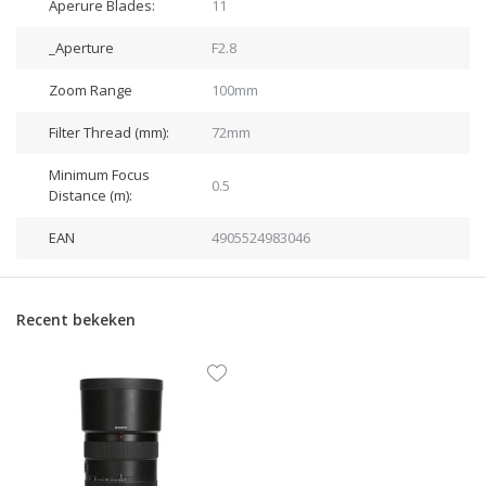
Aperure Blades:
11
_Aperture
F2.8
Zoom Range
100mm
Filter Thread (mm):
72mm
Minimum Focus
0.5
Distance (m):
EAN
4905524983046
Recent bekeken