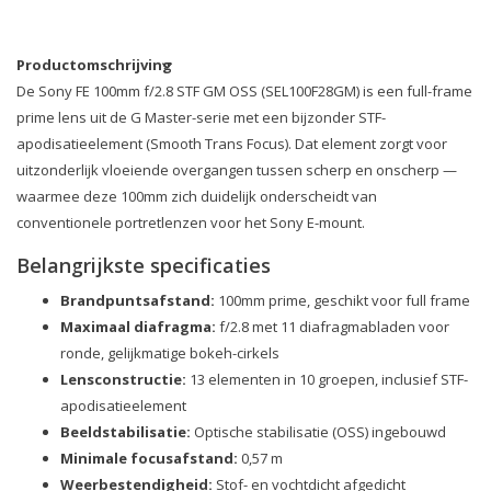
Productomschrijving
De Sony FE 100mm f/2.8 STF GM OSS (SEL100F28GM) is een full-frame
prime lens uit de G Master-serie met een bijzonder STF-
apodisatieelement (Smooth Trans Focus). Dat element zorgt voor
uitzonderlijk vloeiende overgangen tussen scherp en onscherp —
waarmee deze 100mm zich duidelijk onderscheidt van
conventionele portretlenzen voor het Sony E-mount.
Belangrijkste specificaties
Brandpuntsafstand:
100mm prime, geschikt voor full frame
Maximaal diafragma:
f/2.8 met 11 diafragmabladen voor
ronde, gelijkmatige bokeh-cirkels
Lensconstructie:
13 elementen in 10 groepen, inclusief STF-
apodisatieelement
Beeldstabilisatie:
Optische stabilisatie (OSS) ingebouwd
Minimale focusafstand:
0,57 m
Weerbestendigheid:
Stof- en vochtdicht afgedicht