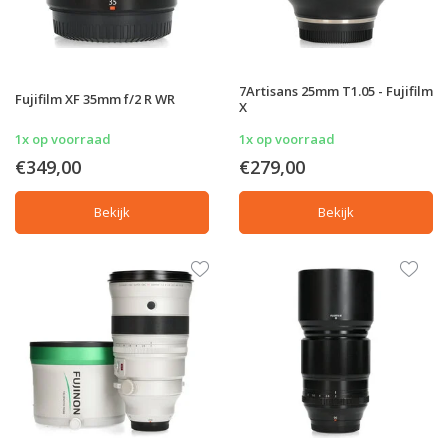
7Artisans 25mm T1.05 - Fujifilm
Fujifilm XF 35mm f/2 R WR
X
1x op voorraad
1x op voorraad
€349,00
€279,00
Bekijk
Bekijk