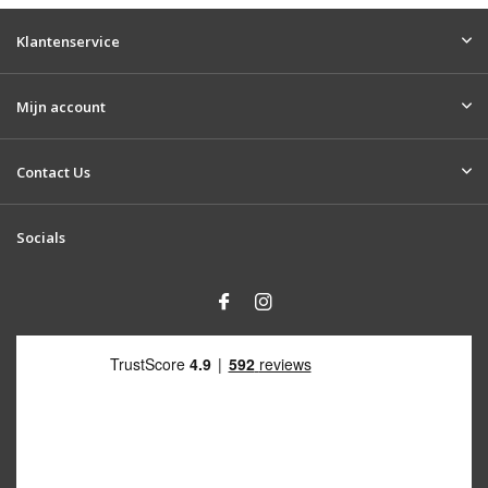
Klantenservice
Mijn account
Contact Us
Socials