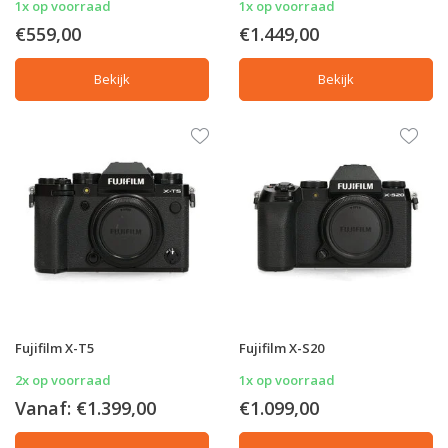
1x op voorraad
1x op voorraad
€559,00
€1.449,00
Bekijk
Bekijk
Fujifilm X-T5
Fujifilm X-S20
2x op voorraad
1x op voorraad
Vanaf:
€1.399,00
€1.099,00