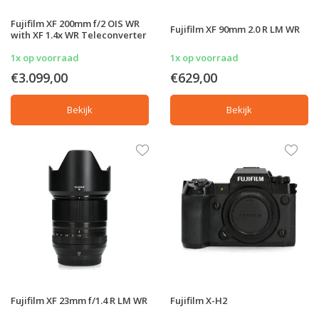
Fujifilm XF 200mm f/2 OIS WR
Fujifilm XF 90mm 2.0 R LM WR
with XF 1.4x WR Teleconverter
1x op voorraad
1x op voorraad
€3.099,00
€629,00
Bekijk
Bekijk
Fujifilm XF 23mm f/1.4 R LM WR
Fujifilm X-H2