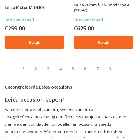
Leica 40mm f/2 Summicron-C
Leica Motor M 14408
(11542)
1x op voorraad
1x op voorraad
€299,00
€625,00
Bekijk
Bekijk
1
2
3
4
5
6
7
Gecontroleerde Leica occasions
Leica occasion kopen?
Aan een nieuwe fotocamera, systeemcamera of
spiegelreflexcamera hangt een flink prijskaartje! De laatste jaren
zien we dan ook dat demomodellen en occasions steeds
populairder worden. Wanneer u een Leica camera refurbished