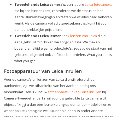
Tweedehands Leica camera’s:
van iedere
Leica fotocamera
die bij ons binnenkomt, controleren we de status en het
aantal sluiterbewegingen en testen we of alles naar behoren
werkt. Als de camera volledig goedgekeurd is, komt hij voor
een aantrekkelijke prijs online.
Tweedehands Leica lenzen:
ook
lenzen van Leica
die al
eens gebruikt zijn, kijken we zorgvuldig na. We maken
bovendien altijd eigen productfoto's, zodat u de staat van het
gebruikte objectief ook zelf kunt beoordelen. What you see is
what you get!
Fotoapparatuur van Leica inruilen
Voor de camera’s en lenzen van Leica die wij refurbished
aanbieden, zijn we afhankelijk van het aanbod dat bij ons
binnenkomt. Ook u kunt uw
fotoapparatuur van Leica inruilen
bij
Camera-Tweedehands. In ruil voor uw gebruikte Leica camera of
objectief krijgt u dan een leuke korting op een ander model uit onze
webshop. De korting die we u kunnen bieden, is onder andere
afhankelijk van de ‘shutter count’ en de uiterlijke en technische staat