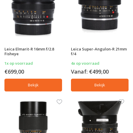
Leica Elmarit-R 16mm f/2.8
Leica Super-Angulon-R 21mm
Fisheye
f/4
1x op voorraad
4x op voorraad
€699,00
Vanaf:
€499,00
Bekijk
Bekijk