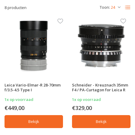
Toon:
8 producten
Leica Vario-Elmar-R 28-70mm
Schneider - Kreuznach 35mm
f/3.5-4.5 Type I
F4 / PA-Curtagon for Leica R
1x op voorraad
1x op voorraad
€449,00
€329,00
Bekijk
Bekijk