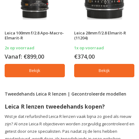
Leica 100mm f/2.8 Apo-Macro-
Leica 28mm f/2.8 Elmarit-R
Elmarit-R
(11204)
2x op voorraad
1x op voorraad
Vanaf:
€899,00
€374,00
Bekijk
Bekijk
Tweedehands Leica R lenzen | Gecontroleerde modellen
Leica R lenzen tweedehands kopen?
Wist je dat refurbished Leica R lenzen vaak bijna zo goed als nieuw
zijn? Al onze Leica R objectieven worden zorgvuldig gecontroleerd en
getest door onze specialisten. Pas nadat zij de lens hebben
goedgekeurd, wordt deze als tweedehands in onze webshop