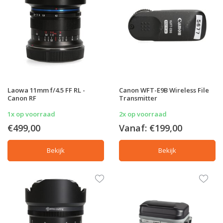
Laowa 11mm f/4.5 FF RL -
Canon WFT-E9B Wireless File
Canon RF
Transmitter
1x op voorraad
2x op voorraad
€499,00
Vanaf:
€199,00
Bekijk
Bekijk