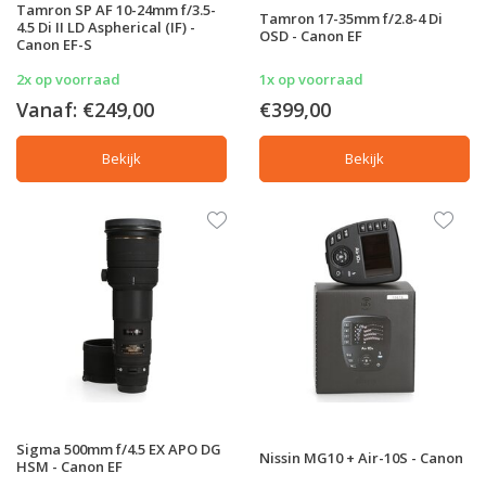
Tamron SP AF 10-24mm f/3.5-
Tamron 17-35mm f/2.8-4 Di
4.5 Di II LD Aspherical (IF) -
OSD - Canon EF
Canon EF-S
2x op voorraad
1x op voorraad
Vanaf:
€249,00
€399,00
Bekijk
Bekijk
Sigma 500mm f/4.5 EX APO DG
Nissin MG10 + Air-10S - Canon
HSM - Canon EF