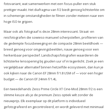
fotovariant, wat samenwerken met een focus-puller een stuk
prettiger maakt. Het diafragma van f/2 biedt genoeg lichtsterkte om
in schemerige omstandigheden te filmen zonder meteen naar een
hoge ISO te grijpen.
Maar ook als fotograaf is deze 28mm interessant. Straat- en
reisfotografen die sowieso manueel scherpstellen, profiteren van
de gedempte focusbeweging en de compacte 28mm beeldhoek —
breed genoeg voor omgevingsbeelden, nauw genoeg voor een
herkenbaar perspectief. Landschapsfotografen waarderen de
lichtsterke lensopening bij gouden uur of in tegenlicht. Zoek je een
vergelijkbaar alternatief binnen hetzelfde ecosysteem, dan kun je
ook kijken naar de Canon EF 28mm f/1.8 USM of — voor een hoger
budget — de Canon EF 24mm f/1.4L.
Een tweedehands Zeiss Prime Circle XT Cine-Mod 28mm f/2 is een
slimme keuze als je de premium Zeiss optiek wilt zonder de
nieuwprijs. Elk exemplaar op dit platform is individueel
gefotografeerd en gecontroleerd, en wordt geleverd met minimaal