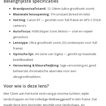
Belangrijkste specificaties
Brandpuntsafstand:
12–24mm (ultra-groothoek zoom)
Maximale lensopening:
f/4 constant (breed én tele)
Vatting:
Canon EF — geschikt voor full-frame en APS-C DSLR-
camera's
Autofocus:
HSM (Hyper Sonic Motor) — snel en vrijwel
geruisloos
Lenstype:
Ultra-groothoek zoom, DG (ontworpen voor full-
frame)
Optische lijn:
Art-serie van Sigma — gericht op maximale
beeldkwaliteit
Vervorming & kleurafwijking:
lage vervorming en goed
beheerste chromatische aberratie voor een
ultragroothoeklens
Voor wie is deze lens?
Met 12mm aan het korte eind vang je enorme luchten, wijde
landschappen en het volledige Melkweggewelf in één frame. Dat
maakt deze lens bijzonder geschikt voor landschaps- en