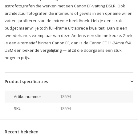
astrofotografen die werken met een Canon EF-vatting DSLR. Ook
architectuurfotografen die interieurs of gevels in één opname willen
vatten, profiteren van de extreme beeldhoek. Heb je een strak
budget maar wil je toch full-frame ultrabrede kwaliteit? Dan is een
tweedehands exemplaar van deze Art-lens een slimme keuze. Zoek
je een alternatief binnen Canon EF, dan is de Canon EF 11-24mm f/4L
USM een bekende vergelijking — al zit die doorgaans een stuk
hoger in prijs.
Productspecificaties
Artikelnummer
18694
SKU
18694
Recent bekeken