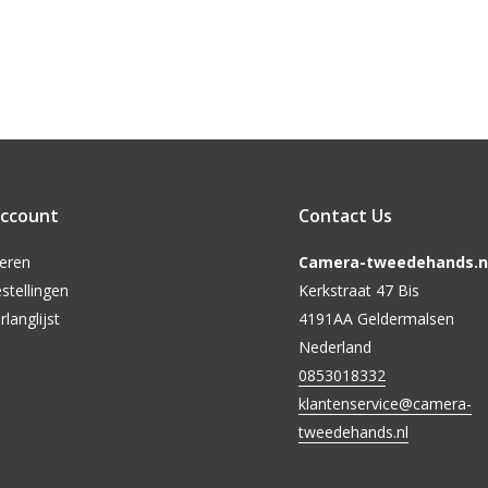
account
Contact Us
reren
Camera-tweedehands.nl
stellingen
Kerkstraat 47 Bis
rlanglijst
4191AA Geldermalsen
Nederland
0853018332
klantenservice@camera-
tweedehands.nl