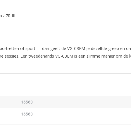
a a7R III
 portretten of sport — dan geeft de VG-C3EM je dezelfde greep en on
ukke sessies. Een tweedehands VG-C3EM is een slimme manier om de ko
16568
16568