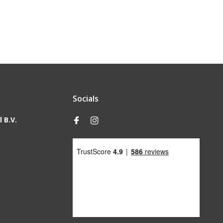
Socials
 B.V.