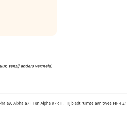
ur, tenzij anders vermeld.
a a9, Alpha a7 III en Alpha a7R III. Hij biedt ruimte aan twee NP-FZ10