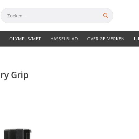
OLYMPUS/MFT
HASSELBLAD
OVERIGE MERKEN
L
ry Grip