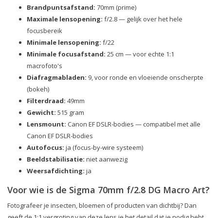
Brandpuntsafstand:
70mm (prime)
Maximale lensopening:
f/2.8 — gelijk over het hele
focusbereik
Minimale lensopening:
f/22
Minimale focusafstand:
25 cm — voor echte 1:1
macrofoto's
Diafragmabladen:
9, voor ronde en vloeiende onscherpte
(bokeh)
Filterdraad:
49mm
Gewicht:
515 gram
Lensmount:
Canon EF DSLR-bodies — compatibel met alle
Canon EF DSLR-bodies
Autofocus:
ja (focus-by-wire systeem)
Beeldstabilisatie:
niet aanwezig
Weersafdichting:
ja
Voor wie is de Sigma 70mm f/2.8 DG Macro Art?
Fotografeer je insecten, bloemen of producten van dichtbij? Dan
geeft de 1:1 vergroting van deze lens je het detail dat je nodig hebt.