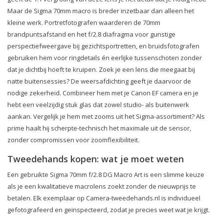
Maar de Sigma 70mm macro is breder inzetbaar dan alleen het
kleine werk. Portretfotografen waarderen de 70mm
brandpuntsafstand en het f/2.8 diafragma voor gunstige
perspectiefweergave bij gezichtsportretten, en bruidsfotografen
gebruiken hem voor ringdetails én eerlijke tussenschoten zonder
dat je dichtbij hoeft te kruipen. Zoek je een lens die meegaat bij
natte buitensessies? De weersafdichting geeft je daarvoor de
nodige zekerheid. Combineer hem met je Canon EF camera en je
hebt een veelzijdig stuk glas dat zowel studio- als buitenwerk
aankan. Vergelijk je hem met zooms uit het Sigma-assortiment? Als
prime haalt hij scherpte-technisch het maximale uit de sensor,
zonder compromissen voor zoomflexibiliteit.
Tweedehands kopen: wat je moet weten
Een gebruikte Sigma 70mm f/2.8 DG Macro Art is een slimme keuze
als je een kwalitatieve macrolens zoekt zonder de nieuwprijs te
betalen. Elk exemplaar op Camera-tweedehands.nl is individueel
gefotografeerd en geïnspecteerd, zodat je precies weet wat je krijgt.