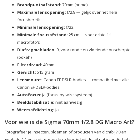
Brandpuntsafstand:
70mm (prime)
Maximale lensopening:
f/2.8 — gelijk over het hele
focusbereik
Minimale lensopening:
f/22
Minimale focusafstand:
25 cm — voor echte 1:1
macrofoto's
Diafragmabladen:
9, voor ronde en vloeiende onscherpte
(bokeh)
Filterdraad:
49mm
Gewicht:
515 gram
Lensmount:
Canon EF DSLR-bodies — compatibel met alle
Canon EF DSLR-bodies
Autofocus:
ja (focus-by-wire systeem)
Beeldstabilisatie:
niet aanwezig
Weersafdichting:
ja
Voor wie is de Sigma 70mm f/2.8 DG Macro Art?
Fotografeer je insecten, bloemen of producten van dichtbij? Dan
geeft de 1:1 vergroting van deze lens je het detail dat je nodig hebt.