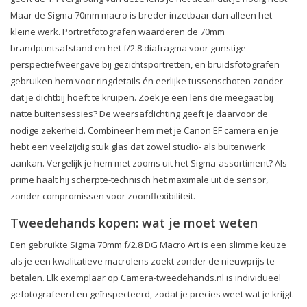
Maar de Sigma 70mm macro is breder inzetbaar dan alleen het
kleine werk. Portretfotografen waarderen de 70mm
brandpuntsafstand en het f/2.8 diafragma voor gunstige
perspectiefweergave bij gezichtsportretten, en bruidsfotografen
gebruiken hem voor ringdetails én eerlijke tussenschoten zonder
dat je dichtbij hoeft te kruipen. Zoek je een lens die meegaat bij
natte buitensessies? De weersafdichting geeft je daarvoor de
nodige zekerheid. Combineer hem met je Canon EF camera en je
hebt een veelzijdig stuk glas dat zowel studio- als buitenwerk
aankan. Vergelijk je hem met zooms uit het Sigma-assortiment? Als
prime haalt hij scherpte-technisch het maximale uit de sensor,
zonder compromissen voor zoomflexibiliteit.
Tweedehands kopen: wat je moet weten
Een gebruikte Sigma 70mm f/2.8 DG Macro Art is een slimme keuze
als je een kwalitatieve macrolens zoekt zonder de nieuwprijs te
betalen. Elk exemplaar op Camera-tweedehands.nl is individueel
gefotografeerd en geïnspecteerd, zodat je precies weet wat je krijgt.