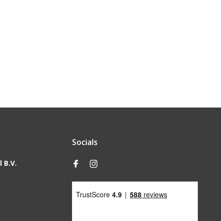
Socials
 B.V.