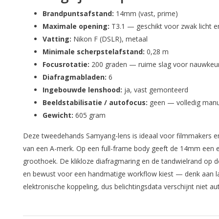
Brandpuntsafstand:
14mm (vast, prime)
Maximale opening:
T3.1 — geschikt voor zwak licht e
Vatting:
Nikon F (DSLR), metaal
Minimale scherpstelafstand:
0,28 m
Focusrotatie:
200 graden — ruime slag voor nauwkeuri
Diafragmabladen:
6
Ingebouwde lenshood:
ja, vast gemonteerd
Beeldstabilisatie / autofocus:
geen — volledig man
Gewicht:
605 gram
Deze tweedehands Samyang-lens is ideaal voor filmmakers en 
van een A-merk. Op een full-frame body geeft de 14mm een 
groothoek. De klikloze diafragmaring en de tandwielrand op 
en bewust voor een handmatige workflow kiest — denk aan land
elektronische koppeling, dus belichtingsdata verschijnt niet a