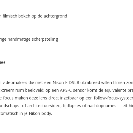
n filmisch bokeh op de achtergrond
ge handmatige scherpstelling
ueel
videomakers die met een Nikon F DSLR ultrabreed willen filmen zonde
extreem ruim beeldveld; op een APS-C sensor komt de equivalente 
de focus maken deze lens direct inzetbaar op een follow-focus-syste
schaps- of architectuurvideo, tijdlapses of nachtopnames — zit hier
utomatisch in je Nikon-body.