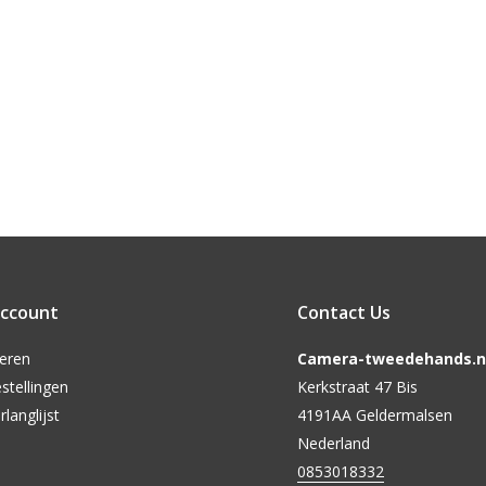
account
Contact Us
reren
Camera-tweedehands.nl
stellingen
Kerkstraat 47 Bis
rlanglijst
4191AA Geldermalsen
Nederland
0853018332