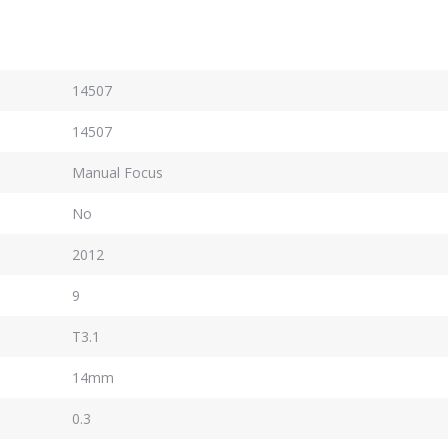
14507
14507
Manual Focus
No
2012
9
T3.1
14mm
0.3