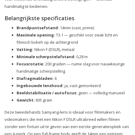
handmatig te bedienen.
Belangrijkste specificaties
Brandpuntsafstand:
14mm (vast, prime)
Maximale opening:
T3.1 — geschikt voor zwak licht en
filmisch bokeh op de achtergrond
Vatting:
Nikon F (DSLR), metaal
Minimale scherpstelafstand:
0,28 m
Focusrotatie:
200 graden — ruime slag voor nauwkeurige
handmatige scherpstelling
Diafragmabladen:
6
Ingebouwde lenshood:
ja, vast gemonteerd
Beeldstabilisatie / autofocus:
geen — volledig manueel
Gewicht:
605 gram
Deze tweedehands Samyang-lens is ideaal voor filmmakers en
videomakers die met een Nikon F DSLR ultrabreed willen filmen
zonder een fortuin uit te geven aan een eerste-generatieoptiek van
een A-merk. Op een full-frame body geeft de 14mm een extreem