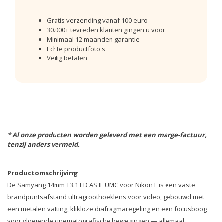
Gratis verzending vanaf 100 euro
30.000+ tevreden klanten gingen u voor
Minimaal 12 maanden garantie
Echte productfoto's
Veilig betalen
* Al onze producten worden geleverd met een marge-factuur,
tenzij anders vermeld.
Productomschrijving
De Samyang 14mm T3.1 ED AS IF UMC voor Nikon F is een vaste
brandpuntsafstand ultragroothoeklens voor video, gebouwd met
een metalen vatting, klikloze diafragmaregeling en een focusboog
voor vloeiende cinematografische bewegingen — allemaal