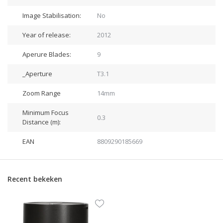
Image Stabilisation:
No
Year of release:
2012
Aperure Blades:
9
_Aperture
T3.1
Zoom Range
14mm
Minimum Focus
0.3
Distance (m):
EAN
8809290185669
Recent bekeken