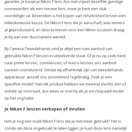
garantie. Je koopt je Nikon F lens dus met vrijwel dezelfde gunstige
voorwaarden als een nieuwe lens, maar je bent een stuk
voordeliger uit. Bovendien is het kopen van refurbished lenzen een
milieubewuste keuze. De Nikon F lens die je aanschaft, was immers
al geproduceerd, en door te kiezen voor een Nikon occasion draag
je bij aan een duurzamere wereld.
Bij Camera-Tweedehands vind je altijd een ruim aanbod van
gebruikte Nikon F lenzen in uitstekende staat. Of je nu op zoek bent
naar prime lenzen, zoomlenzen, of macro-lenzen, ons aanbod
varieert voortdurend. Omdat wij afhankelijk zijn van tweedehands
apparatuur, wisselt ons assortiment regelmatig. Zoek je een
specifiek model? Van elk product hebben we meestal slechts één of
enkele op voorraad, dus wees er snel bij als je een bepaald model
op het oog hebt!
Je Nikon F lenzen verkopen of inruilen
Heb je nog een oude Nikon F lens die je niet meer gebruikt? Het is
zonde om deze ongebruikt te laten liggen. Je kunt deze lens namelijk