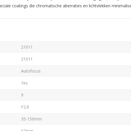
ciale coatings die chromatische aberraties en lichtvlekken minimalis
21011
21011
Autofocus
Yes
9
F2.8
35-150mm
67mm