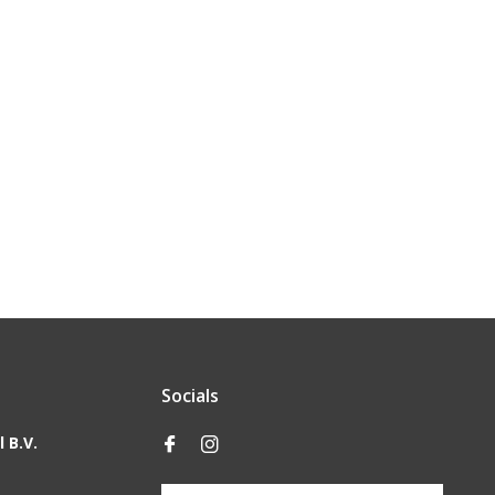
Socials
 B.V.