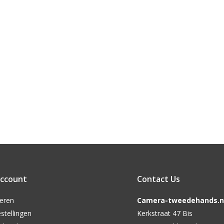
account
Contact Us
reren
Camera-tweedehands.nl
stellingen
Kerkstraat 47 Bis