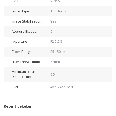
SKU
20316
Focus Type
Autofocus
Image Stabilisation:
Yes
Aperure Blades:
9
_Aperture
F2.0-2.8
Zoom Range
35-150mm
Filter Thread (mm):
67mm
Minimum Focus
0.5
Distance (m):
EAN
4573246216680
Recent bekeken