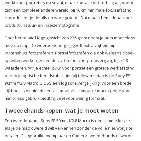
werkt voor portretjes op straat, maar zodra je dichterbij gaat, opent
zich een compleet andere wereld: bij 16 cm minimale focusafstand
reproduceer je details op ware grootte. Dat maakt hem ideaal voor
product-, natuur- en insectenfotografie.
Door het relatief lage gewicht van 236 gram neem je hem moeiteloos
mee op stap. De weerbestendiging geeft extra vrijheid bij
buitenshuis fotograferen. Portretfotografen die ook weleens close-
up willen werken, zullen de zachte onscherpte-overgang bij f/2.8
waarderen. Wil je echter puur voor portret een grotere werkafstand
of heb je optische beeldstabilisatie bij telewerk, dan is de Sony FE
90mm f/2.8 Macro G OSS een logische vergelijking. Voor een brede
kijkhoek is dit niet de lens — maar als compacte macro-prime voor
mirrorless gebruik biedt hij veel voor weinig formaat.
Tweedehands kopen: wat je moet weten
Een tweedehands Sony FE 50mm f/2.8 Macro is een slimme keuze
als je de macrowereld wilt verkennen zonder de volle nieuwprijs te
betalen. Elk gebruikt exemplaar op Camera-tweedehands.nl wordt