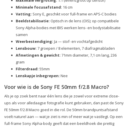
Maximale vergroting:
1:1 (levensgroot op sensor)
Minimale focusafstand:
16 cm
Vatting:
Sony E, geschikt voor full-frame en APS-C bodies
Beeldstabilisatie:
Optisch in de lens (OIS); op compatibele
Sony Alpha-bodies met IBIS werken lens- en bodystabilisatie
samen
Weerbestendiging:
Ja — stof- en vochtafgedicht
Lensbouw:
7 groepen / 8 elementen, 7 diafragmabladen
Afmetingen & gewicht:
71mm diameter, 7,1 cm lang, 236
gram
Filterdraad:
55mm
Lenskapje inbegrepen:
Nee
Voor wie is de Sony FE 50mm f/2.8 Macro?
Als je op zoek bent naar één lens die je zowel voor extreme close-
ups als voor alledaagse fotografie kunt gebruiken, dan past de Sony
FE 50mm f/2.8 Macro goed in die rol. De 50mm brandpuntsafstand
voelt naturel aan — wat je ziet is min of meer wat je vastlegt. Op een
full-frame Sony Alpha-body geeft dat een beeldhoek die prettig