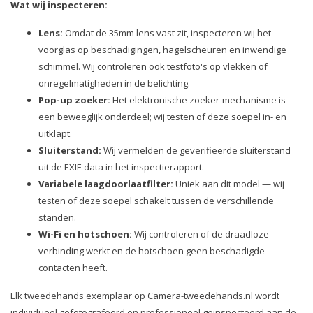
Wat wij inspecteren:
Lens:
Omdat de 35mm lens vast zit, inspecteren wij het
voorglas op beschadigingen, hagelscheuren en inwendige
schimmel. Wij controleren ook testfoto's op vlekken of
onregelmatigheden in de belichting.
Pop-up zoeker:
Het elektronische zoeker-mechanisme is
een beweeglijk onderdeel; wij testen of deze soepel in- en
uitklapt.
Sluiterstand:
Wij vermelden de geverifieerde sluiterstand
uit de EXIF-data in het inspectierapport.
Variabele laagdoorlaatfilter:
Uniek aan dit model — wij
testen of deze soepel schakelt tussen de verschillende
standen.
Wi-Fi en hotschoen:
Wij controleren of de draadloze
verbinding werkt en de hotschoen geen beschadigde
contacten heeft.
Elk tweedehands exemplaar op Camera-tweedehands.nl wordt
individueel gefotografeerd en professioneel geïnspecteerd aan de