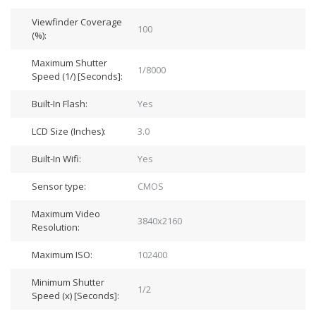
Viewfinder Coverage
100
(%):
Maximum Shutter
1/8000
Speed (1/) [Seconds]:
Built-In Flash:
Yes
LCD Size (Inches):
3.0
Built-In Wifi:
Yes
Sensor type:
CMOS
Maximum Video
3840x2160
Resolution:
Maximum ISO:
102400
Minimum Shutter
1/2
Speed (x) [Seconds]: