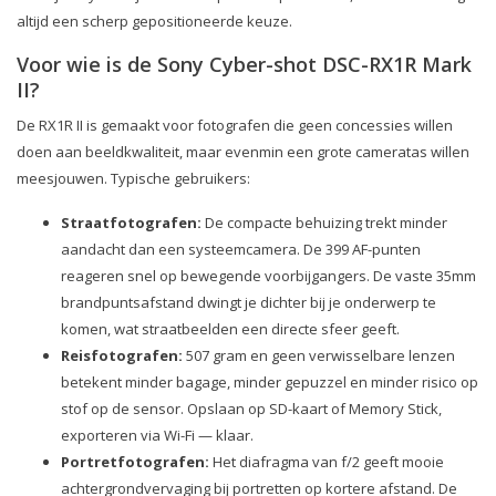
altijd een scherp gepositioneerde keuze.
Voor wie is de Sony Cyber-shot DSC-RX1R Mark
II?
De RX1R II is gemaakt voor fotografen die geen concessies willen
doen aan beeldkwaliteit, maar evenmin een grote cameratas willen
meesjouwen. Typische gebruikers:
Straatfotografen:
De compacte behuizing trekt minder
aandacht dan een systeemcamera. De 399 AF-punten
reageren snel op bewegende voorbijgangers. De vaste 35mm
brandpuntsafstand dwingt je dichter bij je onderwerp te
komen, wat straatbeelden een directe sfeer geeft.
Reisfotografen:
507 gram en geen verwisselbare lenzen
betekent minder bagage, minder gepuzzel en minder risico op
stof op de sensor. Opslaan op SD-kaart of Memory Stick,
exporteren via Wi-Fi — klaar.
Portretfotografen:
Het diafragma van f/2 geeft mooie
achtergrondvervaging bij portretten op kortere afstand. De