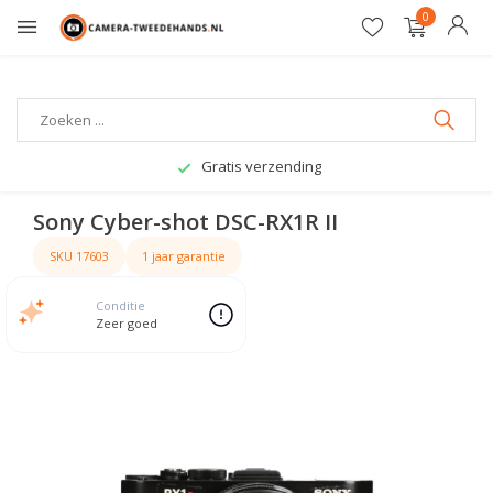
0
12 maanden garantie
Sony Cyber-shot DSC-RX1R II
SKU 17603
1 jaar garantie
Conditie
Zeer goed