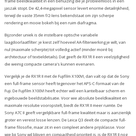
frame beeldkwaliteit in een behuizing die je probleemloos in een
jaszak stopt. De 42,4-megapixel sensor levert enorme detailrijkheid,
terwijl de vaste 35mm f/2-lens bekendstaat om zijn scherpe
rendering en mooie bokeh bij een ruim diafragma.
Bijzonder uniek is de instelbare optische variabele
laagdoorlaatfilter: je kiest zelf hoeveel AA-filterwerking je wilt, van
nul (maximale scherpte) tot volledig actief (minder moiré bij
architectuur of textieldetails). Dat geeft de RX1R II een veelzijdigheid
die weinig compacte camera's kunnen evenaren.
Vergelijk je de RX1R II met de Fujifilm X100VI, dan valt op dat de Sony
een full-frame sensor heeft tegenover het APS-C-formaat van de
Fuji. De Fujifilm X100VI heeft echter wél een kantelbaar scherm en
ingebouwde beeldstabilisatie. Voor wie absolute beeldkwaliteit en
maximale resolutie vooropstelt, biedt de RX1R II meer ruimte. De
Sony A7C II geeft vergelijkbare full-frame kwaliteit maar is aanzienlijk
groter en vereist losse lenzen. De Leica Q3 deelt de compacte full-
frame filosofie, maar zit in een compleet andere prijsklasse. Voor
wie bij Sony wil blijven en compactheid prioriteit is, is de RX1R II nog