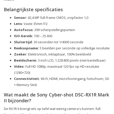
Belangrijkste specificaties
Sensor:
42,4 MP full-frame CMOS, cropfactor 1,0
Lens:
Vaste 35mm f/2
Autofocus:
399 scherpstellingspunten
ISO-bereik:
100 – 25.600
Sluitertijd:
30 seconden tot 1/4000 seconde
Reeksopname:
5 beelden per seconde op volledige resolutie
Zoeker:
Elektronisch, inklapbaar, 100% beeldveld
Beeldscherm:
3 inch LCD, 1.228.800 pixels (niet-kantelbaar)
Video:
Full HD 1080p, maximaal 120 fps op HD-resolutie
(1280×720)
Connectiviteit:
Wi-Fi, HDMI, microfooningang, hotschoen, SD
+ Memory Stick
Wat maakt de Sony Cyber-shot DSC-RX1R Mark
II bijzonder?
De RX1R II brengt iets op tafel wat weinig camera's kunnen: full-