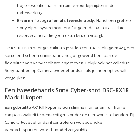
hoge resolutie laat ruim ruimte voor bijsnijden in de
nabewerking.
Ervaren fotografen als tweede body:
Naast een grotere
Sony Alpha systeemcamera fungeert de RX1R II als lichte
reservecamera die geen extra lenzen vraagt.
De RX1R II is minder geschikt als je video centraal stelt (geen 4K), een
kantelend scherm onmisbaar vindt, of gewend bent aan de
flexibiliteit van verwisselbare objectieven. Bekijk ook het volledige
Sony-aanbod op Camera-tweedehands.nl als je meer opties wilt
vergelijken.
Een tweedehands Sony Cyber-shot DSC-RX1R
Mark II kopen
Een gebruikte RX1R II kopen is een slimme manier om full-frame
compactkwaliteit te bemachtigen zonder de nieuwprijs te betalen. Bij
Camera-tweedehands.nl controleren we specifieke
aandachtspunten voor dit model zorgvuldig.