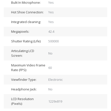
Bulit In Microphone:
Yes
Hot Shoe Connection:
Yes
Integrated cleaning:
Yes
Megapixels:
42.4
Shutter Rating (Life):
500000
Articulating LCD
No
Screen:
Maximum Video Frame
60
Rate (FPS):
Viewfinder Type:
Electronic
Headphone Jack:
No
LCD Resolution
1229x819
(Pixels):