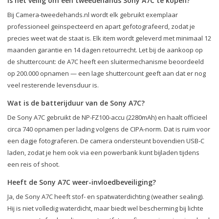
Is het veilig om een tweedehands Sony A7C te kopen?
Bij Camera-tweedehands.nl wordt elk gebruikt exemplaar
professioneel geïnspecteerd en apart gefotografeerd, zodat je
precies weet wat de staat is. Elk item wordt geleverd met minimaal 12
maanden garantie en 14 dagen retourrecht. Let bij de aankoop op
de shuttercount: de A7C heeft een sluitermechanisme beoordeeld
op 200.000 opnamen — een lage shuttercount geeft aan dat er nog
veel resterende levensduur is.
Wat is de batterijduur van de Sony A7C?
De Sony A7C gebruikt de NP-FZ100-accu (2280mAh) en haalt officieel
circa 740 opnamen per lading volgens de CIPA-norm. Dat is ruim voor
een dagje fotograferen. De camera ondersteunt bovendien USB-C
laden, zodat je hem ook via een powerbank kunt bijladen tijdens
een reis of shoot.
Heeft de Sony A7C weer-invloedbeveiliging?
Ja, de Sony A7C heeft stof- en spatwaterdichting (weather sealing).
Hij is niet volledig waterdicht, maar biedt wel bescherming bij lichte