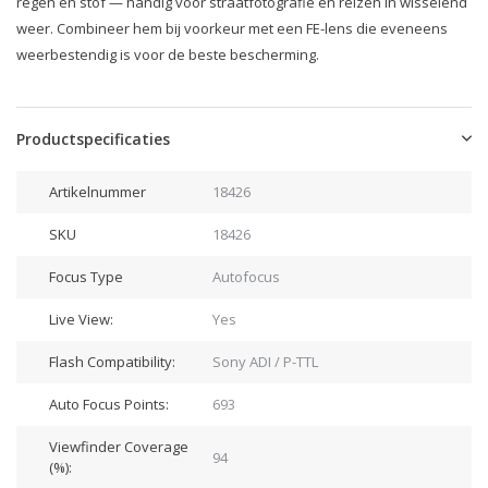
regen en stof — handig voor straatfotografie en reizen in wisselend
weer. Combineer hem bij voorkeur met een FE-lens die eveneens
weerbestendig is voor de beste bescherming.
Productspecificaties
Artikelnummer
18426
SKU
18426
Focus Type
Autofocus
Live View:
Yes
Flash Compatibility:
Sony ADI / P-TTL
Auto Focus Points:
693
Viewfinder Coverage
94
(%):