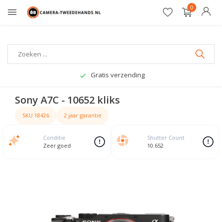
0
Gratis verzending
Sony A7C - 10652 kliks
SKU 18426
2 jaar garantie
Conditie
Shutter Count
Zeer goed
10.652