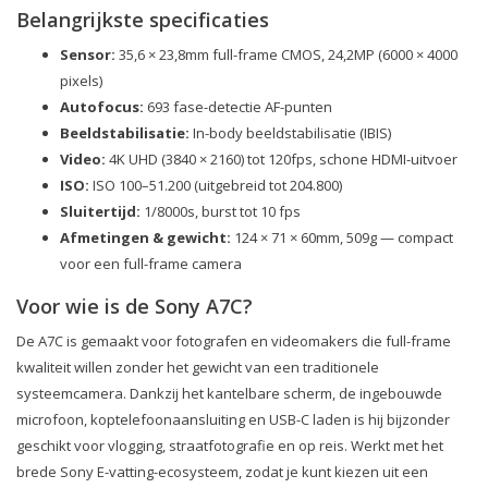
Belangrijkste specificaties
Sensor:
35,6 × 23,8mm full-frame CMOS, 24,2MP (6000 × 4000
pixels)
Autofocus:
693 fase-detectie AF-punten
Beeldstabilisatie:
In-body beeldstabilisatie (IBIS)
Video:
4K UHD (3840 × 2160) tot 120fps, schone HDMI-uitvoer
ISO:
ISO 100–51.200 (uitgebreid tot 204.800)
Sluitertijd:
1/8000s, burst tot 10 fps
Afmetingen & gewicht:
124 × 71 × 60mm, 509g — compact
voor een full-frame camera
Voor wie is de Sony A7C?
De A7C is gemaakt voor fotografen en videomakers die full-frame
kwaliteit willen zonder het gewicht van een traditionele
systeemcamera. Dankzij het kantelbare scherm, de ingebouwde
microfoon, koptelefoonaansluiting en USB-C laden is hij bijzonder
geschikt voor vlogging, straatfotografie en op reis. Werkt met het
brede Sony E-vatting-ecosysteem, zodat je kunt kiezen uit een