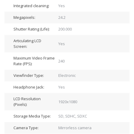
Integrated cleaning:
Yes
Megapixels:
24.2
Shutter Rating (Life):
200.000
Articulating LCD
Yes
Screen:
Maximum Video Frame
240
Rate (FPS):
Viewfinder Type:
Electronic
Headphone Jack:
Yes
LCD Resolution
1920x1080
(Pixels):
Storage Media Type:
SD, SDHC, SDXC
Camera Type:
Mirrorless camera