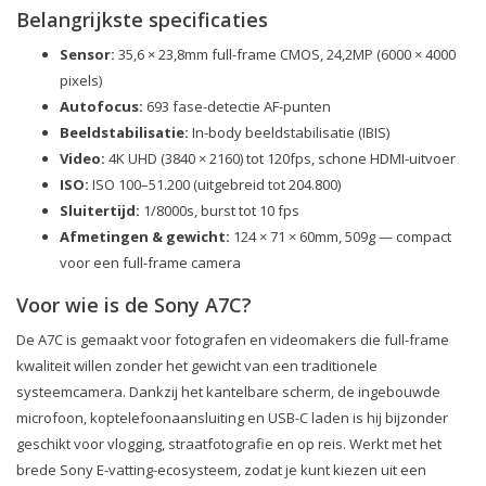
Belangrijkste specificaties
Sensor:
35,6 × 23,8mm full-frame CMOS, 24,2MP (6000 × 4000
pixels)
Autofocus:
693 fase-detectie AF-punten
Beeldstabilisatie:
In-body beeldstabilisatie (IBIS)
Video:
4K UHD (3840 × 2160) tot 120fps, schone HDMI-uitvoer
ISO:
ISO 100–51.200 (uitgebreid tot 204.800)
Sluitertijd:
1/8000s, burst tot 10 fps
Afmetingen & gewicht:
124 × 71 × 60mm, 509g — compact
voor een full-frame camera
Voor wie is de Sony A7C?
De A7C is gemaakt voor fotografen en videomakers die full-frame
kwaliteit willen zonder het gewicht van een traditionele
systeemcamera. Dankzij het kantelbare scherm, de ingebouwde
microfoon, koptelefoonaansluiting en USB-C laden is hij bijzonder
geschikt voor vlogging, straatfotografie en op reis. Werkt met het
brede Sony E-vatting-ecosysteem, zodat je kunt kiezen uit een