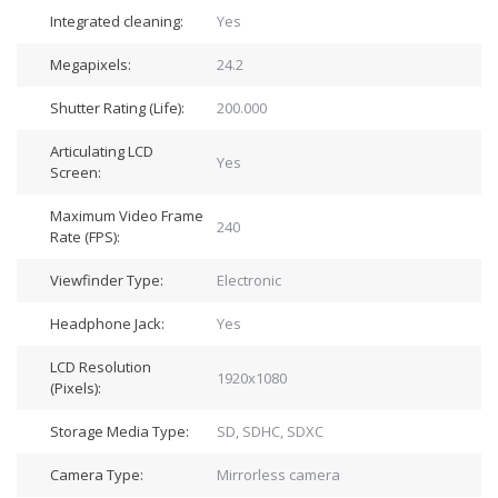
Integrated cleaning:
Yes
Megapixels:
24.2
Shutter Rating (Life):
200.000
Articulating LCD
Yes
Screen:
Maximum Video Frame
240
Rate (FPS):
Viewfinder Type:
Electronic
Headphone Jack:
Yes
LCD Resolution
1920x1080
(Pixels):
Storage Media Type:
SD, SDHC, SDXC
Camera Type:
Mirrorless camera