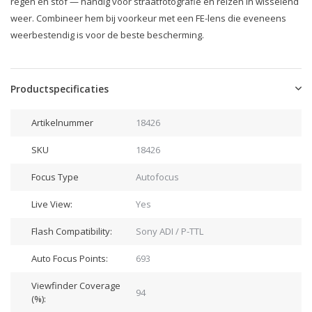
regen en stof — handig voor straatfotografie en reizen in wisselend
weer. Combineer hem bij voorkeur met een FE-lens die eveneens
weerbestendig is voor de beste bescherming.
Productspecificaties
Artikelnummer
18426
SKU
18426
Focus Type
Autofocus
Live View:
Yes
Flash Compatibility:
Sony ADI / P-TTL
Auto Focus Points:
693
Viewfinder Coverage
94
(%):