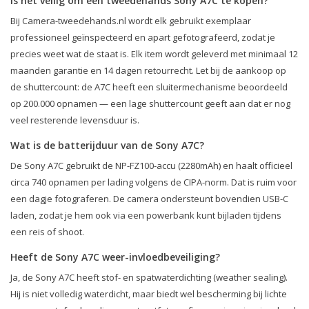
Is het veilig om een tweedehands Sony A7C te kopen?
Bij Camera-tweedehands.nl wordt elk gebruikt exemplaar
professioneel geïnspecteerd en apart gefotografeerd, zodat je
precies weet wat de staat is. Elk item wordt geleverd met minimaal 12
maanden garantie en 14 dagen retourrecht. Let bij de aankoop op
de shuttercount: de A7C heeft een sluitermechanisme beoordeeld
op 200.000 opnamen — een lage shuttercount geeft aan dat er nog
veel resterende levensduur is.
Wat is de batterijduur van de Sony A7C?
De Sony A7C gebruikt de NP-FZ100-accu (2280mAh) en haalt officieel
circa 740 opnamen per lading volgens de CIPA-norm. Dat is ruim voor
een dagje fotograferen. De camera ondersteunt bovendien USB-C
laden, zodat je hem ook via een powerbank kunt bijladen tijdens
een reis of shoot.
Heeft de Sony A7C weer-invloedbeveiliging?
Ja, de Sony A7C heeft stof- en spatwaterdichting (weather sealing).
Hij is niet volledig waterdicht, maar biedt wel bescherming bij lichte