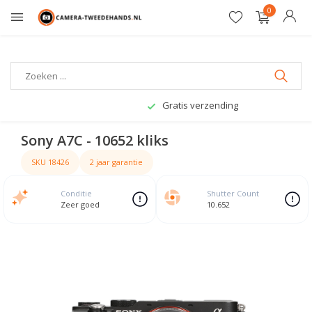
0
Gratis verzending
Sony A7C - 10652 kliks
SKU 18426
2 jaar garantie
Conditie
Shutter Count
Zeer goed
10.652