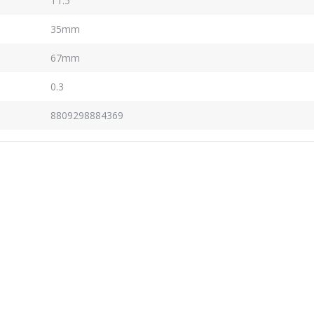
T1.5
35mm
67mm
0.3
8809298884369