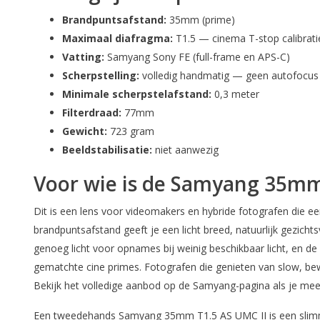
Brandpuntsafstand:
35mm (prime)
Maximaal diafragma:
T1.5 — cinema T-stop calibratie
Vatting:
Samyang Sony FE (full-frame en APS-C)
Scherpstelling:
volledig handmatig — geen autofocus
Minimale scherpstelafstand:
0,3 meter
Filterdraad:
77mm
Gewicht:
723 gram
Beeldstabilisatie:
niet aanwezig
Voor wie is de Samyang 35mm
Dit is een lens voor videomakers en hybride fotografen die 
brandpuntsafstand geeft je een licht breed, natuurlijk gezich
genoeg licht voor opnames bij weinig beschikbaar licht, en d
gematchte cine primes. Fotografen die genieten van slow, bew
Bekijk het volledige aanbod op de Samyang-pagina als je me
Een tweedehands Samyang 35mm T1.5 AS UMC II is een slimme 