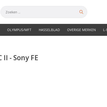
OLYMPUS/MFT
HASSELBLAD
OVERIGE MERKEN
L
I - Sony FE