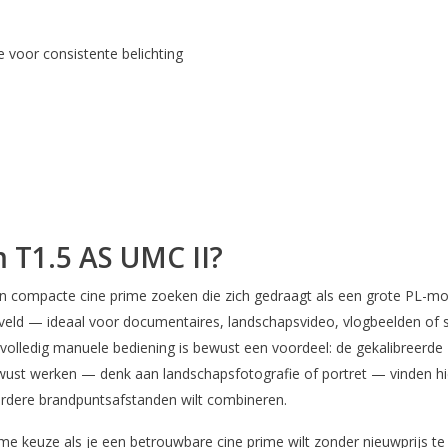
 voor consistente belichting
 T1.5 AS UMC II?
een compacte cine prime zoeken die zich gedraagt als een grote PL-
tsveld — ideaal voor documentaires, landschapsvideo, vlogbeelden of s
e volledig manuele bediening is bewust een voordeel: de gekalibreerd
ust werken — denk aan landschapsfotografie of portret — vinden hier 
erdere brandpuntsafstanden wilt combineren.
keuze als je een betrouwbare cine prime wilt zonder nieuwprijs te 