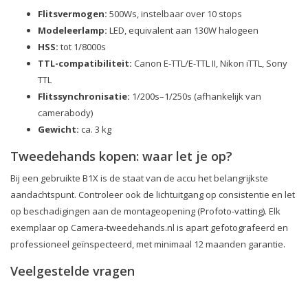
Flitsvermogen:
500Ws, instelbaar over 10 stops
Modeleerlamp:
LED, equivalent aan 130W halogeen
HSS:
tot 1/8000s
TTL-compatibiliteit:
Canon E-TTL/E-TTL II, Nikon iTTL, Sony
TTL
Flitssynchronisatie:
1/200s–1/250s (afhankelijk van
camerabody)
Gewicht:
ca. 3 kg
Tweedehands kopen: waar let je op?
Bij een gebruikte B1X is de staat van de accu het belangrijkste
aandachtspunt. Controleer ook de lichtuitgang op consistentie en let
op beschadigingen aan de montageopening (Profoto-vatting). Elk
exemplaar op Camera-tweedehands.nl is apart gefotografeerd en
professioneel geïnspecteerd, met minimaal 12 maanden garantie.
Veelgestelde vragen