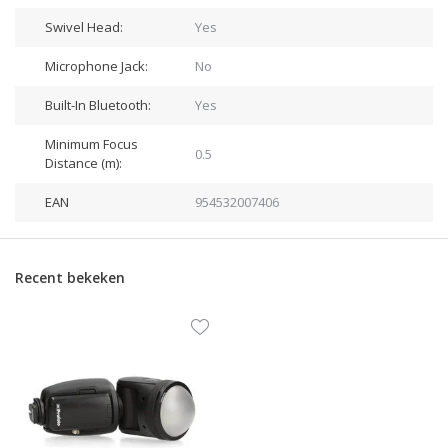
Swivel Head:
Yes
Microphone Jack:
No
Built-In Bluetooth:
Yes
Minimum Focus
0.5
Distance (m):
EAN
954532007406
Recent bekeken