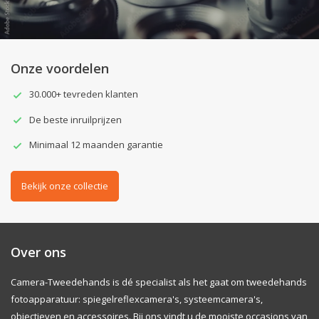
Onze voordelen
30.000+ tevreden klanten
De beste inruilprijzen
Minimaal 12 maanden garantie
Bekijk onze collectie
Over ons
Camera-Tweedehands is dé specialist als het gaat om tweedehands
fotoapparatuur: spiegelreflexcamera's, systeemcamera's,
objectieven en accessoires. Bij ons vindt u de mooiste occasions van