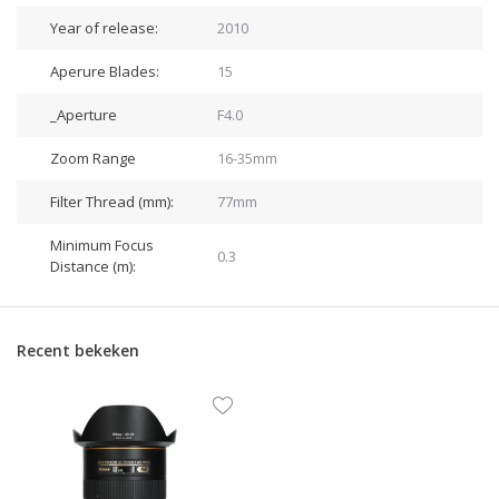
Year of release:
2010
Aperure Blades:
15
_Aperture
F4.0
Zoom Range
16-35mm
Filter Thread (mm):
77mm
Minimum Focus
0.3
Distance (m):
Recent bekeken