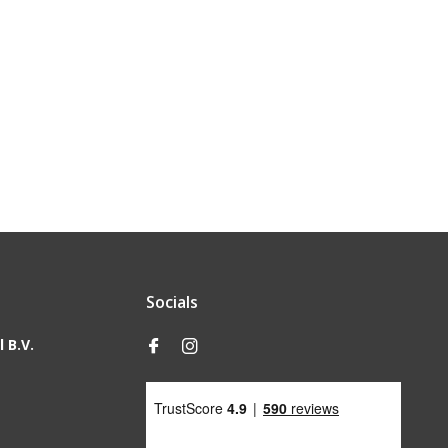
Socials
 B.V.