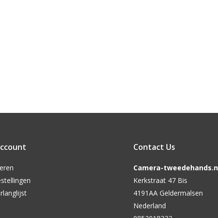
account
Contact Us
reren
Camera-tweedehands.nl
stellingen
Kerkstraat 47 Bis
rlanglijst
4191AA Geldermalsen
Nederland