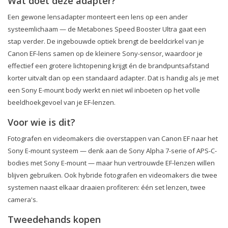
Wat doet deze adapter?
Een gewone lensadapter monteert een lens op een ander
systeemlichaam — de Metabones Speed Booster Ultra gaat een
stap verder. De ingebouwde optiek brengt de beeldcirkel van je
Canon EF-lens samen op de kleinere Sony-sensor, waardoor je
effectief een grotere lichtopening krijgt én de brandpuntsafstand
korter uitvalt dan op een standaard adapter. Dat is handig als je met
een Sony E-mount body werkt en niet wil inboeten op het volle
beeldhoekgevoel van je EF-lenzen.
Voor wie is dit?
Fotografen en videomakers die overstappen van Canon EF naar het
Sony E-mount systeem — denk aan de Sony Alpha 7-serie of APS-C-
bodies met Sony E-mount — maar hun vertrouwde EF-lenzen willen
blijven gebruiken. Ook hybride fotografen en videomakers die twee
systemen naast elkaar draaien profiteren: één set lenzen, twee
camera's.
Tweedehands kopen