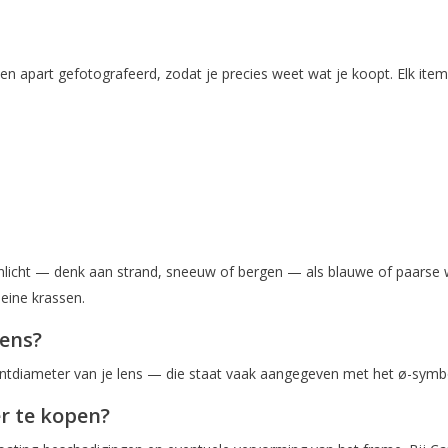
rd en apart gefotografeerd, zodat je precies weet wat je koopt. Elk 
uitenlicht — denk aan strand, sneeuw of bergen — als blauwe of paarse w
leine krassen.
lens?
rontdiameter van je lens — die staat vaak aangegeven met het ø-symb
er te kopen?