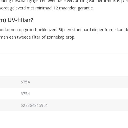
n, coating-beschadigingen en eventuele vervorming van het frame. Bij
r wordt geleverd met minimaal 12 maanden garantie.
m) UV-filter?
oorkomen op groothoeklenzen. Bij een standaard dieper frame kan de 
lemen een tweede filter of zonnekap erop.
6754
6754
627364815901