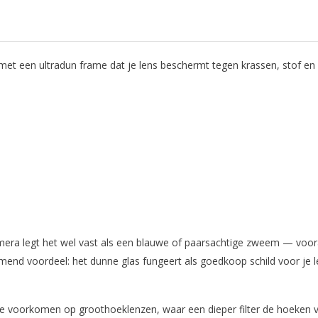
 een ultradun frame dat je lens beschermt tegen krassen, stof en vin
mera legt het wel vast als een blauwe of paarsachtige zweem — vooral
jkomend voordeel: het dunne glas fungeert als goedkoop schild voor je 
 te voorkomen op groothoeklenzen, waar een dieper filter de hoeken 