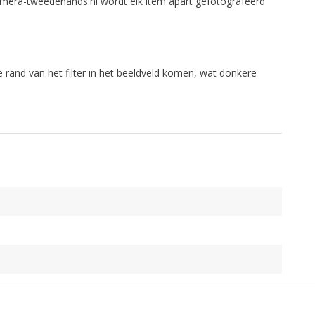
 Camera-tweedehands.nl wordt elk item apart gefotografeerd
rand van het filter in het beeldveld komen, wat donkere