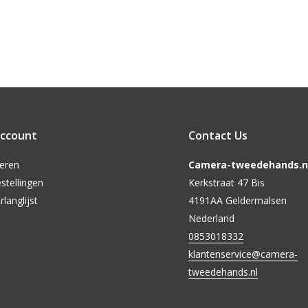
account
Contact Us
reren
Camera-tweedehands.nl
stellingen
Kerkstraat 47 Bis
rlanglijst
4191AA Geldermalsen
Nederland
0853018332
klantenservice@camera-
tweedehands.nl