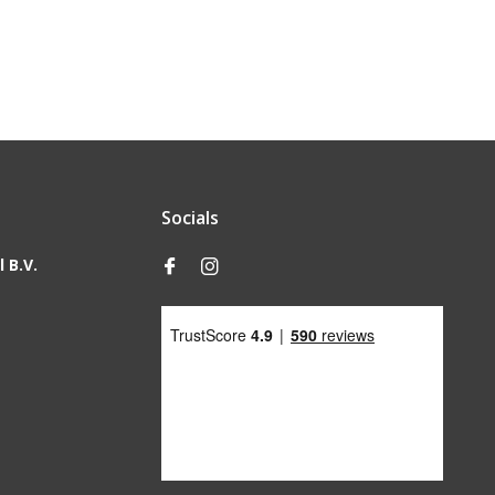
Socials
 B.V.