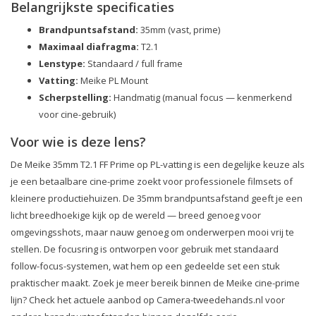
Belangrijkste specificaties
Brandpuntsafstand:
35mm (vast, prime)
Maximaal diafragma:
T2.1
Lenstype:
Standaard / full frame
Vatting:
Meike PL Mount
Scherpstelling:
Handmatig (manual focus — kenmerkend
voor cine-gebruik)
Voor wie is deze lens?
De Meike 35mm T2.1 FF Prime op PL-vatting is een degelijke keuze als
je een betaalbare cine-prime zoekt voor professionele filmsets of
kleinere productiehuizen. De 35mm brandpuntsafstand geeft je een
licht breedhoekige kijk op de wereld — breed genoeg voor
omgevingsshots, maar nauw genoeg om onderwerpen mooi vrij te
stellen. De focusring is ontworpen voor gebruik met standaard
follow-focus-systemen, wat hem op een gedeelde set een stuk
praktischer maakt. Zoek je meer bereik binnen de Meike cine-prime
lijn? Check het actuele aanbod op Camera-tweedehands.nl voor