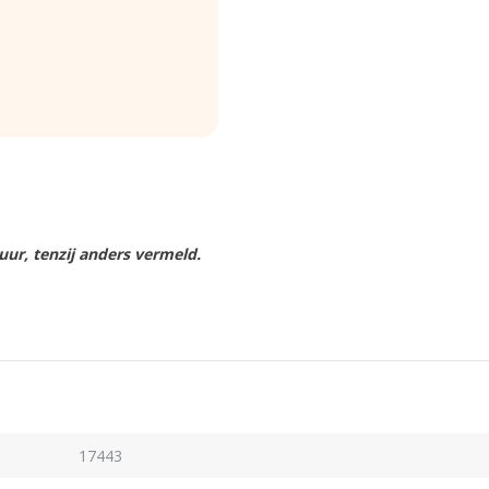
ur, tenzij anders vermeld.
17443