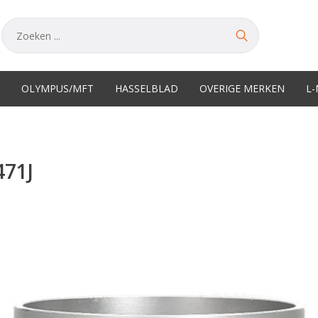
OLYMPUS/MFT
HASSELBLAD
OVERIGE MERKEN
L
471J