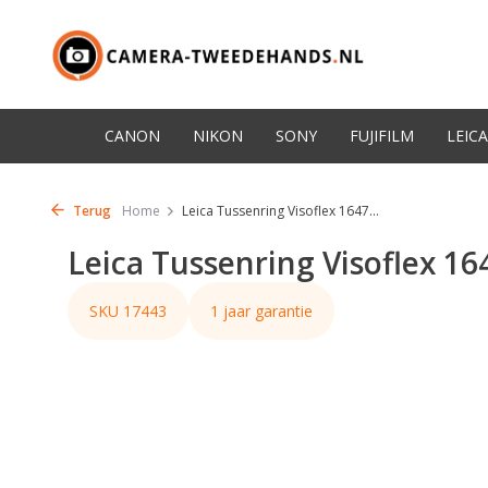
CANON
NIKON
SONY
FUJIFILM
LEICA
Terug
Home
Leica Tussenring Visoflex 1647...
Leica Tussenring Visoflex 16
SKU 17443
1 jaar garantie