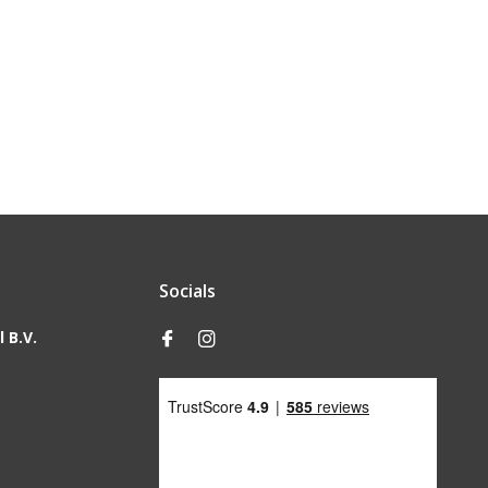
Socials
 B.V.