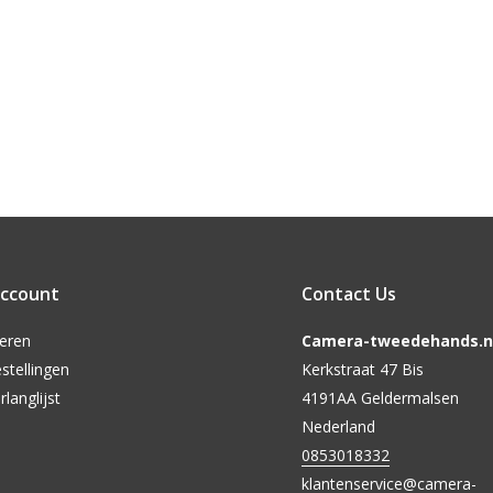
account
Contact Us
reren
Camera-tweedehands.nl
stellingen
Kerkstraat 47 Bis
rlanglijst
4191AA Geldermalsen
Nederland
0853018332
klantenservice@camera-