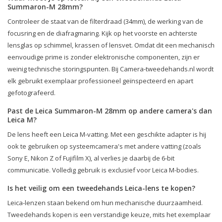
Summaron-M 28mm?
Controleer de staat van de filterdraad (34mm), de werking van de
focusring en de diafragmaring. Kijk op het voorste en achterste
lensglas op schimmel, krassen of lensvet. Omdat dit een mechanisch
eenvoudige prime is zonder elektronische componenten, zijn er
weinig technische storingspunten. Bij Camera-tweedehands.nl wordt
elk gebruikt exemplaar professioneel geïnspecteerd en apart
gefotografeerd.
Past de Leica Summaron-M 28mm op andere camera's dan
Leica M?
De lens heeft een Leica M-vatting. Met een geschikte adapter is hij
ook te gebruiken op systeemcamera's met andere vatting (zoals
Sony E, Nikon Z of Fujifilm X), al verlies je daarbij de 6-bit
communicatie. Volledig gebruik is exclusief voor Leica M-bodies.
Is het veilig om een tweedehands Leica-lens te kopen?
Leica-lenzen staan bekend om hun mechanische duurzaamheid.
Tweedehands kopen is een verstandige keuze, mits het exemplaar