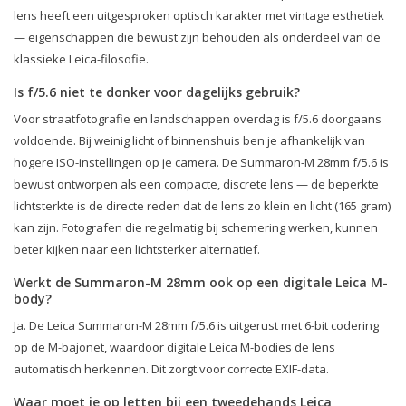
lens heeft een uitgesproken optisch karakter met vintage esthetiek
— eigenschappen die bewust zijn behouden als onderdeel van de
klassieke Leica-filosofie.
Is f/5.6 niet te donker voor dagelijks gebruik?
Voor straatfotografie en landschappen overdag is f/5.6 doorgaans
voldoende. Bij weinig licht of binnenshuis ben je afhankelijk van
hogere ISO-instellingen op je camera. De Summaron-M 28mm f/5.6 is
bewust ontworpen als een compacte, discrete lens — de beperkte
lichtsterkte is de directe reden dat de lens zo klein en licht (165 gram)
kan zijn. Fotografen die regelmatig bij schemering werken, kunnen
beter kijken naar een lichtsterker alternatief.
Werkt de Summaron-M 28mm ook op een digitale Leica M-
body?
Ja. De Leica Summaron-M 28mm f/5.6 is uitgerust met 6-bit codering
op de M-bajonet, waardoor digitale Leica M-bodies de lens
automatisch herkennen. Dit zorgt voor correcte EXIF-data.
Waar moet je op letten bij een tweedehands Leica