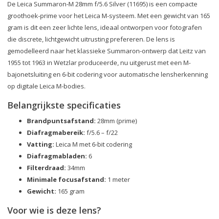
De Leica Summaron-M 28mm f/5.6 Silver (11695) is een compacte
groothoek-prime voor het Leica M-systeem. Met een gewicht van 165
gram is dit een zeer lichte lens, ideaal ontworpen voor fotografen
die discrete, lichtgewicht uitrusting prefereren. De lens is
gemodelleerd naar het klassieke Summaron-ontwerp dat Leitz van
1955 tot 1963 in Wetzlar produceerde, nu uitgerust met een M-
bajonetsluiting en 6-bit codering voor automatische lensherkenning
op digitale Leica M-bodies.
Belangrijkste specificaties
Brandpuntsafstand:
28mm (prime)
Diafragmabereik:
f/5.6 – f/22
Vatting:
Leica M met 6-bit codering
Diafragmabladen:
6
Filterdraad:
34mm
Minimale focusafstand:
1 meter
Gewicht:
165 gram
Voor wie is deze lens?