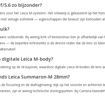
5.6 zo bijzonder?
ns voor het Leica M-systeem. Het ontwerp is gebaseerd op het histo
 met vintage esthetiek — eigenschappen die bewust zijn behouden als 
ruik?
aans voldoende. Bij weinig licht of binnenshuis ben je afhankelijk v
 — de beperkte lichtsterkte is de directe reden dat de lens zo klein e
lternatief.
igitale Leica M-body?
dering op de M-bajonet, waardoor digitale Leica M-bodies de lens au
hands Leica Summaron-M 28mm?
 de focusring en de diafragmaring. Kijk op het voorste en achterste 
nten, zijn er weinig technische storingspunten. Bij Camera-tweedeh