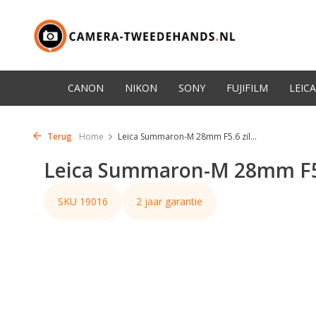
CANON
NIKON
SONY
FUJIFILM
LEICA
Terug
Home
Leica Summaron-M 28mm F5.6 zil...
Leica Summaron-M 28mm F5.6
SKU 19016
2 jaar garantie