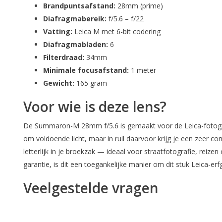
Brandpuntsafstand:
28mm (prime)
Diafragmabereik:
f/5.6 – f/22
Vatting:
Leica M met 6-bit codering
Diafragmabladen:
6
Filterdraad:
34mm
Minimale focusafstand:
1 meter
Gewicht:
165 gram
Voor wie is deze lens?
De Summaron-M 28mm f/5.6 is gemaakt voor de Leica-fotograa
om voldoende licht, maar in ruil daarvoor krijg je een zeer 
letterlijk in je broekzak — ideaal voor straatfotografie, r
garantie, is dit een toegankelijke manier om dit stuk Leica-erf
Veelgestelde vragen