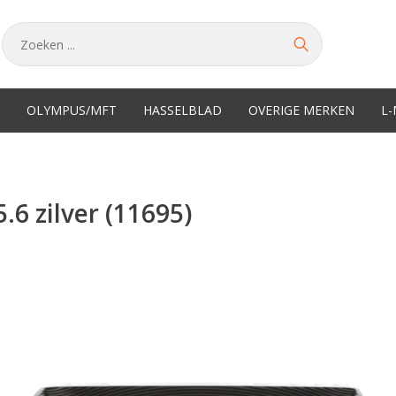
OLYMPUS/MFT
HASSELBLAD
OVERIGE MERKEN
L
 zilver (11695)