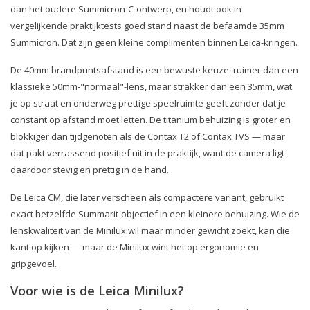
dan het oudere Summicron-C-ontwerp, en houdt ook in
vergelijkende praktijktests goed stand naast de befaamde 35mm
Summicron. Dat zijn geen kleine complimenten binnen Leica-kringen.
De 40mm brandpuntsafstand is een bewuste keuze: ruimer dan een
klassieke 50mm-"normaal"-lens, maar strakker dan een 35mm, wat
je op straat en onderweg prettige speelruimte geeft zonder dat je
constant op afstand moet letten. De titanium behuizing is groter en
blokkiger dan tijdgenoten als de Contax T2 of Contax TVS — maar
dat pakt verrassend positief uit in de praktijk, want de camera ligt
daardoor stevig en prettig in de hand.
De Leica CM, die later verscheen als compactere variant, gebruikt
exact hetzelfde Summarit-objectief in een kleinere behuizing. Wie de
lenskwaliteit van de Minilux wil maar minder gewicht zoekt, kan die
kant op kijken — maar de Minilux wint het op ergonomie en
gripgevoel.
Voor wie is de Leica Minilux?