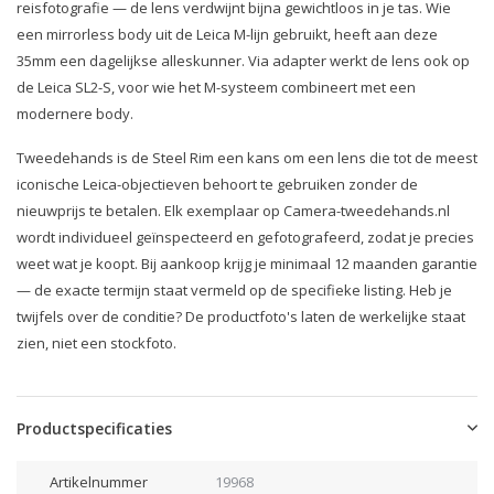
reisfotografie — de lens verdwijnt bijna gewichtloos in je tas. Wie
een mirrorless body uit de Leica M-lijn gebruikt, heeft aan deze
35mm een dagelijkse alleskunner. Via adapter werkt de lens ook op
de Leica SL2-S, voor wie het M-systeem combineert met een
modernere body.
Tweedehands is de Steel Rim een kans om een lens die tot de meest
iconische Leica-objectieven behoort te gebruiken zonder de
nieuwprijs te betalen. Elk exemplaar op Camera-tweedehands.nl
wordt individueel geïnspecteerd en gefotografeerd, zodat je precies
weet wat je koopt. Bij aankoop krijg je minimaal 12 maanden garantie
— de exacte termijn staat vermeld op de specifieke listing. Heb je
twijfels over de conditie? De productfoto's laten de werkelijke staat
zien, niet een stockfoto.
Productspecificaties
Artikelnummer
19968