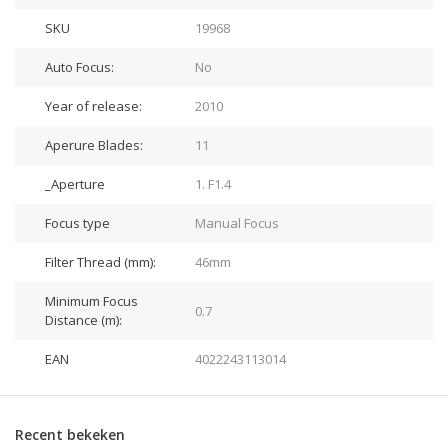
SKU
19968
Auto Focus:
No
Year of release:
2010
Aperure Blades:
11
_Aperture
1. F1.4
Focus type
Manual Focus
Filter Thread (mm):
46mm
Minimum Focus
0.7
Distance (m):
EAN
4022243113014
Recent bekeken