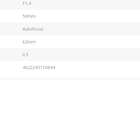
F1.4
50mm
Autofocus
62mm
0.5
4022243110844