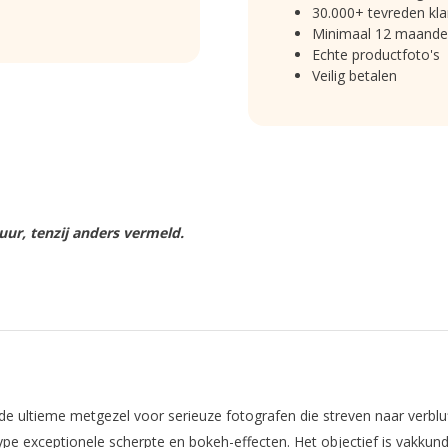
30.000+ tevreden kla
Minimaal 12 maande
Echte productfoto's
Veilig betalen
ur, tenzij anders vermeld.
de ultieme metgezel voor serieuze fotografen die streven naar verb
type exceptionele scherpte en bokeh-effecten. Het objectief is vakk