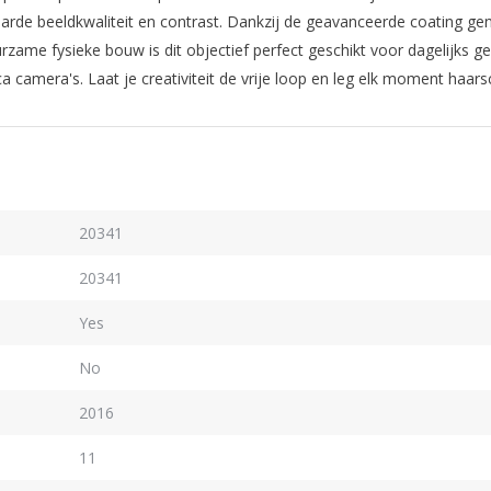
rde beeldkwaliteit en contrast. Dankzij de geavanceerde coating geni
zame fysieke bouw is dit objectief perfect geschikt voor dagelijks 
ca camera's. Laat je creativiteit de vrije loop en leg elk moment haar
20341
20341
Yes
No
2016
11