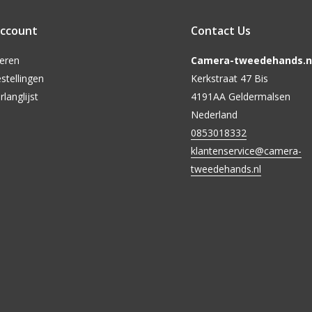
account
Contact Us
reren
Camera-tweedehands.nl
stellingen
Kerkstraat 47 Bis
rlanglijst
4191AA Geldermalsen
Nederland
0853018332
klantenservice@camera-
tweedehands.nl