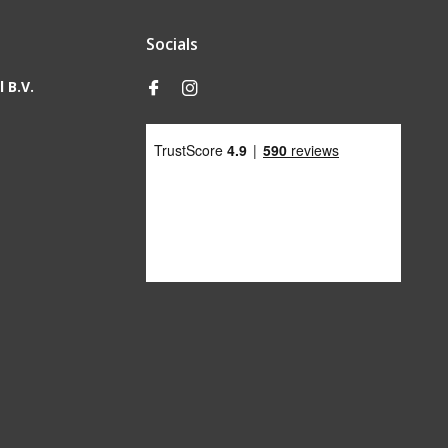
Socials
 B.V.