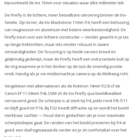
bijvoorbeeld de Irix 15mm voor situaties waar elke millimeter telt.
De Firefly is de lichtere, meer betaalbare uitvoering binnen de Irix-
familie. Zijn broer, de Irix Blackstone 11mm f/4, heeft een behuizing
van magnesium en aluminium met betere weerbestendigheid. De
Firefly kiest voor een lichtere constructie — minder gewicht in je tas
op lange trektochten, maar iets minder robuust in zware
omstandigheden. De focusring is op beide versies breed en
gelijkmatig gedempt, maar de Firefly heeft een extra tactiele bult op
de ring waarmee je in het donker op de tast de oneindig-positie
vindt. Handig als je om middernacht je camera op de Melkweg richt.
Vergeleken met alternatieven als de Rokinon 14mm f/2.8 of de
Canon EF 11-24mm f/4L USM zit de Irix Firefly qua beeldkwaliteit
verrassend goed. De scherpte is al sterk bij f/4, piekt rond f/8–f/11
en blijft goed tot f/16. Bij f/22 treedt diffractie op en wordt het beeld
merkbaar zachter — houd dat in gedachten als je voor maximale
scherptediepte gaat. De randen van het beeld presteren bij f/4 al
goed; een diafragmawaarde verder en je zit comfortabel over het