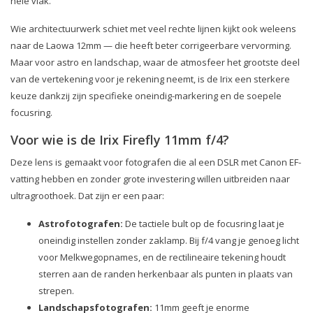
hele vlak.
Wie architectuurwerk schiet met veel rechte lijnen kijkt ook weleens
naar de Laowa 12mm — die heeft beter corrigeerbare vervorming.
Maar voor astro en landschap, waar de atmosfeer het grootste deel
van de vertekening voor je rekening neemt, is de Irix een sterkere
keuze dankzij zijn specifieke oneindig-markering en de soepele
focusring.
Voor wie is de Irix Firefly 11mm f/4?
Deze lens is gemaakt voor fotografen die al een DSLR met Canon EF-
vatting hebben en zonder grote investering willen uitbreiden naar
ultragroothoek. Dat zijn er een paar:
Astrofotografen:
De tactiele bult op de focusring laat je
oneindig instellen zonder zaklamp. Bij f/4 vang je genoeg licht
voor Melkwegopnames, en de rectilineaire tekening houdt
sterren aan de randen herkenbaar als punten in plaats van
strepen.
Landschapsfotografen:
11mm geeft je enorme