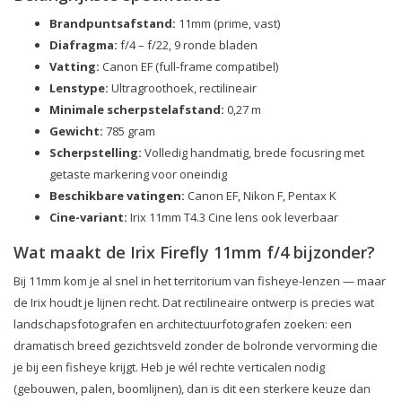
Brandpuntsafstand:
11mm (prime, vast)
Diafragma:
f/4 – f/22, 9 ronde bladen
Vatting:
Canon EF (full-frame compatibel)
Lenstype:
Ultragroothoek, rectilineair
Minimale scherpstelafstand:
0,27 m
Gewicht:
785 gram
Scherpstelling:
Volledig handmatig, brede focusring met
getaste markering voor oneindig
Beschikbare vatingen:
Canon EF, Nikon F, Pentax K
Cine-variant:
Irix 11mm T4.3 Cine lens ook leverbaar
Wat maakt de Irix Firefly 11mm f/4 bijzonder?
Bij 11mm kom je al snel in het territorium van fisheye-lenzen — maar
de Irix houdt je lijnen recht. Dat rectilineaire ontwerp is precies wat
landschapsfotografen en architectuurfotografen zoeken: een
dramatisch breed gezichtsveld zonder de bolronde vervorming die
je bij een fisheye krijgt. Heb je wél rechte verticalen nodig
(gebouwen, palen, boomlijnen), dan is dit een sterkere keuze dan