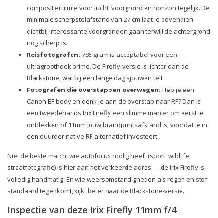
compositieruimte voor lucht, voorgrond en horizon tegelijk. De
minimale scherpstelafstand van 27 cm laat je bovendien
dichtbij interessante voorgronden gaan terwijl de achtergrond
nog scherp is.
Reisfotografen:
785 gram is acceptabel voor een
ultragroothoek prime. De Firefly-versie is lichter dan de
Blackstone, wat bij een lange dag sjouwen telt.
Fotografen die overstappen overwegen:
Heb je een
Canon EF-body en denk je aan de overstap naar RF? Dan is
een tweedehands Irix Firefly een slimme manier om eerst te
ontdekken of 11mm jouw brandpuntsafstand is, voordat je in
een duurder native RF-alternatief investeert.
Niet de beste match: wie autofocus nodig heeft (sport, wildlife,
straatfotografie) is hier aan het verkeerde adres — de Irix Firefly is
volledig handmatig. En wie weersomstandigheden als regen en stof
standaard tegenkomt, kijkt beter naar de Blackstone-versie.
Inspectie van deze Irix Firefly 11mm f/4