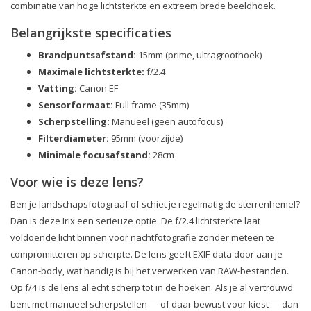
combinatie van hoge lichtsterkte en extreem brede beeldhoek.
Belangrijkste specificaties
Brandpuntsafstand:
15mm (prime, ultragroothoek)
Maximale lichtsterkte:
f/2.4
Vatting:
Canon EF
Sensorformaat:
Full frame (35mm)
Scherpstelling:
Manueel (geen autofocus)
Filterdiameter:
95mm (voorzijde)
Minimale focusafstand:
28cm
Voor wie is deze lens?
Ben je landschapsfotograaf of schiet je regelmatig de sterrenhemel?
Dan is deze Irix een serieuze optie. De f/2.4 lichtsterkte laat
voldoende licht binnen voor nachtfotografie zonder meteen te
compromitteren op scherpte. De lens geeft EXIF-data door aan je
Canon-body, wat handig is bij het verwerken van RAW-bestanden.
Op f/4 is de lens al echt scherp tot in de hoeken. Als je al vertrouwd
bent met manueel scherpstellen — of daar bewust voor kiest — dan