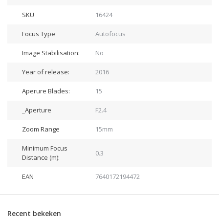
SKU
16424
Focus Type
Autofocus
Image Stabilisation:
No
Year of release:
2016
Aperure Blades:
15
_Aperture
F2.4
Zoom Range
15mm
Minimum Focus
0.3
Distance (m):
EAN
7640172194472
Recent bekeken