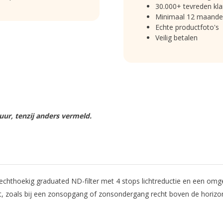
30.000+ tevreden kla
Minimaal 12 maande
Echte productfoto's
Veilig betalen
ur, tenzij anders vermeld.
thoekig graduated ND-filter met 4 stops lichtreductie en een omge
ndt, zoals bij een zonsopgang of zonsondergang recht boven de horizo