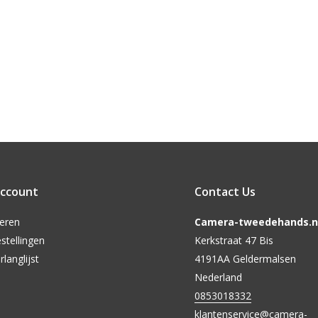
account
Contact Us
reren
Camera-tweedehands.nl
stellingen
Kerkstraat 47 Bis
rlanglijst
4191AA Geldermalsen
Nederland
0853018332
klantenservice@camera-