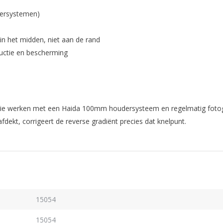
dersystemen)
n het midden, niet aan de rand
uctie en bescherming
en die werken met een Haida 100mm houdersysteem en regelmatig foto
dekt, corrigeert de reverse gradiënt precies dat knelpunt.
15054
15054