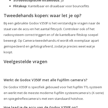
Stroboscopische flitsmodus:
Ja
Flitskop:
Kantelbaar en draaibaar voor bounceflits
Tweedehands kopen: waar let je op?
Bij een gebruikte Godox V350F is het verstandig te vragen naar de
staat van de accu en het aantal flitscycli. Controleer ook of het
radiosysteem correct triggert en of de kantelbare flitskop soepel
beweegt. Op Camera-tweedehands.nl wordt elk exemplaar apart
geïnspecteerd en gefotografeerd, zodat je precies weet wat je
koopt.
Veelgestelde vragen
Werkt de Godox V350F met alle Fujifilm camera's?
De Godox V350F is specifiek gebouwd voor het Fujifilm TTL-systeem
en werkt met de meeste moderne Fujifilm systeemcamera's (X-serie)
en spiegelreflexcamera's met een standaard hotshoe.
Hoe laad je de accu van de Godox V350F op?