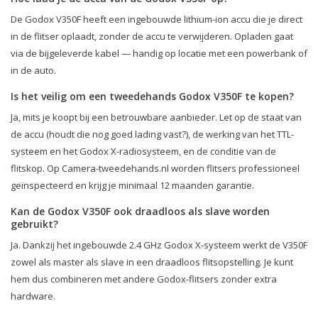
De Godox V350F heeft een ingebouwde lithium-ion accu die je direct
in de flitser oplaadt, zonder de accu te verwijderen. Opladen gaat
via de bijgeleverde kabel — handig op locatie met een powerbank of
in de auto.
Is het veilig om een tweedehands Godox V350F te kopen?
Ja, mits je koopt bij een betrouwbare aanbieder. Let op de staat van
de accu (houdt die nog goed lading vast?), de werking van het TTL-
systeem en het Godox X-radiosysteem, en de conditie van de
flitskop. Op Camera-tweedehands.nl worden flitsers professioneel
geïnspecteerd en krijg je minimaal 12 maanden garantie.
Kan de Godox V350F ook draadloos als slave worden
gebruikt?
Ja. Dankzij het ingebouwde 2.4 GHz Godox X-systeem werkt de V350F
zowel als master als slave in een draadloos flitsopstelling. Je kunt
hem dus combineren met andere Godox-flitsers zonder extra
hardware.