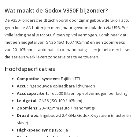
Wat maakt de Godox V350F bijzonder?
De V350F onderscheidt zich vooral door zijn ingebouwde Li-ion accu:
geen losse AA-batterijen meer, maar gewoon opladen via USB. Per
volle lading haal je tot 500 flitsen op vol vermogen. Combineer dat
met een leidgetal van GN36 (ISO 100 / 105mm) en een zoomreeks
van 20–105mm — automatisch of handmatig — en je hebt een flitser
die serieus werk levert zonder je tas te verzwaren.
Hoofdspecificaties
Compatibel systeem:
Fujifilm TTL
Accu:
Ingebouwde oplaadbare lithium-ion
Accucapaciteit:
Tot 500 flitsen op vol vermogen per lading
Leidgetal:
GN36 (ISO 100 / 105mm)
Zoomlens:
20–105mm (auto + handmatig)
Draadloos:
Ingebouwd 2.4 GHz Godox X-systeem (master én
slave)
High-speed sync (HSS):
Ja