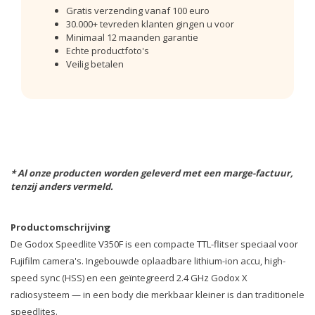
Gratis verzending vanaf 100 euro
30.000+ tevreden klanten gingen u voor
Minimaal 12 maanden garantie
Echte productfoto's
Veilig betalen
* Al onze producten worden geleverd met een marge-factuur,
tenzij anders vermeld.
Productomschrijving
De Godox Speedlite V350F is een compacte TTL-flitser speciaal voor
Fujifilm camera's. Ingebouwde oplaadbare lithium-ion accu, high-
speed sync (HSS) en een geïntegreerd 2.4 GHz Godox X
radiosysteem — in een body die merkbaar kleiner is dan traditionele
speedlites.