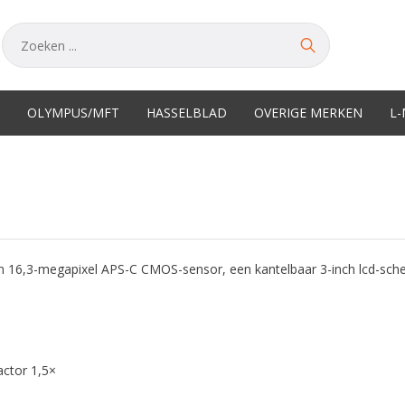
OLYMPUS/MFT
HASSELBLAD
OVERIGE MERKEN
L
n 16,3-megapixel APS-C CMOS-sensor, een kantelbaar 3-inch lcd-sch
ctor 1,5×