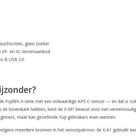
 touchscreen, geen zoeker
ge XF- en XC-lenzenaanbod
ro-B USB 2.0
ijzonder?
n de Fujifilm X-serie met een volwaardige APS-C-sensor — en dat is oo
 op de bovenkant hebben, kiest de X-M1 bewust voor een vereenvoudigd 
beginners, maar kan geoefende Fuji-gebruikers even wennen.
volgens meerdere bronnen in het sensorpatroon: de X-A1 gebruikt een 