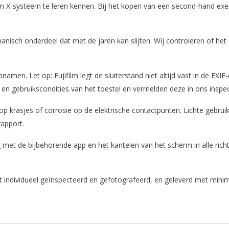
lm X-systeem te leren kennen. Bij het kopen van een second-hand exe
isch onderdeel dat met de jaren kan slijten. Wij controleren of het sc
amen. Let op: Fujifilm legt de sluiterstand niet altijd vast in de EXIF
en gebruikscondities van het toestel en vermelden deze in ons inspec
 op krasjes of corrosie op de elektrische contactpunten. Lichte gebr
rapport.
 met de bijbehorende app en het kantelen van het scherm in alle richti
ndividueel geïnspecteerd en gefotografeerd, en geleverd met minim