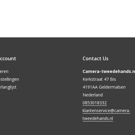
account
Contact Us
reren
Camera-tweedehands.nl
stellingen
Kerkstraat 47 Bis
rlanglijst
4191AA Geldermalsen
Nederland
0853018332
klantenservice@camera-
tweedehands.nl