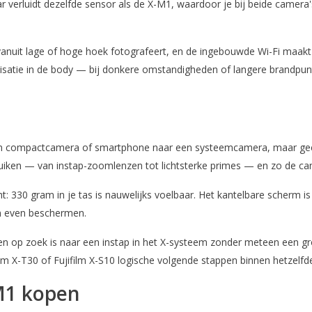
 verluidt dezelfde sensor als de X-M1, waardoor je bij beide camera's
anuit lage of hoge hoek fotografeert, en de ingebouwde Wi-Fi maakt h
ilisatie in de body — bij donkere omstandigheden of langere brandpunt
n compactcamera of smartphone naar een systeemcamera, maar geen zi
bruiken — van instap-zoomlenzen tot lichtsterke primes — en zo de 
: 330 gram in je tas is nauwelijks voelbaar. Het kantelbare scherm 
en even beschermen.
 en op zoek is naar een instap in het X-systeem zonder meteen een gr
ujifilm X-T30 of Fujifilm X-S10 logische volgende stappen binnen hetzel
M1 kopen