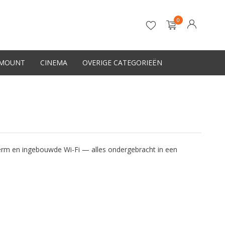
0
-MOUNT
CINEMA
OVERIGE CATEGORIEËN
Account aanmaken
erm en ingebouwde Wi-Fi — alles ondergebracht in een