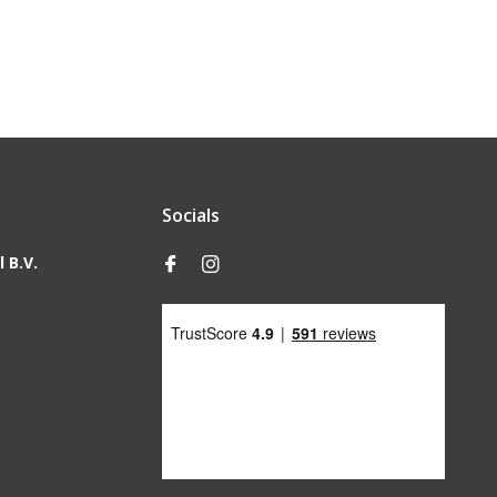
Socials
 B.V.