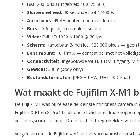
ISO:
200–6400 (uitgebreid 100–25.600)
Sluitersnelheid:
30 seconden tot 1/4000s
Autofocus:
49 AF-punten, contrast-detectie
Burst:
5,6 fps bij maximale resolutie
Video:
Full HD 1920 × 1080 @ 30 fps
Scherm:
Kantelbaar 3-inch lcd, 920.000 pixels — geen
Lens mount:
Fujifilm X — compatibel met het volledi
Connectiviteit:
Ingebouwde Wi-Fi, HDMI-uitgang, Mic
Gewicht:
330 g (body only)
Bestandsformaten:
JPEG + RAW, UHS-I SD-kaart
Wat maakt de Fujifilm X-M1 b
De Fuji X-M1 was bij release de kleinste mirrorless camera i
Fujifilm X-E1 en X-Pro1 traditionele belichtingsdraaiknoppen
belichtingscorrectieknop. Dat maakt 'm toegankelijker voor 
Vergeleken met de Fujifilm X-A1 zit het voornaamste verschil 