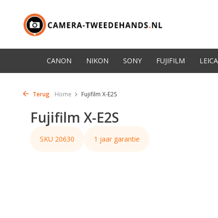
CANON
NIKON
SONY
FUJIFILM
LEICA
Terug
Home
Fujifilm X-E2S
Fujifilm X-E2S
SKU 20630
1 jaar garantie