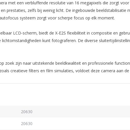
a met een verbluffende resolutie van 16 megapixels die zorgt voor 
en prestaties, zelfs bij weinig licht. De ingebouwde beeldstabilisat
e autofocus systeem zorgt voor scherpe focus op elk moment.
elbaar LCD-scherm, biedt de X-E2S flexibiliteit in compositie en geb
 lichtomstandigheden kunt fotograferen. De diverse sluitertijdinstel
op zoek zijn naar uitstekende beeldkwaliteit en professionele functio
oals creatieve filters en film simulaties, voldoet deze camera aan d
20630
20630