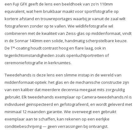
een Fuji GFX geeft de lens een beeldhoek van zo'n 110mm
equivalent, wat hem bruikbaar maakt voor sportfotografie op
kortere afstand en trouwreportages waarbij je vanuit de zaal wilt
fotograferen zonder op te vallen. Wie wildlifefotografie wil
combineren met de kwaliteit van Zeiss-glas op middenformaat, vindt
in de Sonnar 140mm een solide, handmatig scherpstelbare keuze.
De T*-coating houdt contrast hoog en flare laag, ook in
tegenlichtomstandigheden zoals openluchtportretten of
ceremoniefotografie in kerkruimtes.
Tweedehands is deze lens een slimme instap in de wereld van
middenformaat-optiek: het glas en de mechanische constructie zijn
van een kaliber dat meerdere decennia meegaat mits zorgvuldig
gebruikt. Elk tweedehands exemplaar op Camera-tweedehands.nl is
individueel geïnspecteerd en gefotografeerd, en wordt geleverd met
minimaal 12 maanden garantie. Wie overweegt een gebruikt
exemplaar aan te schaffen, kan rekenen op een eerlijke
conditiebeschrijving — geen verrassingen bij ontvangst.