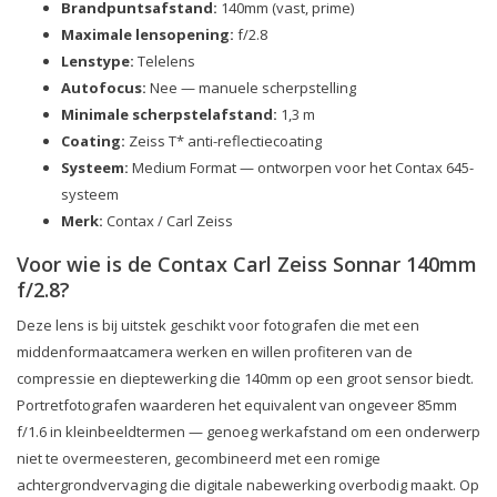
Brandpuntsafstand:
140mm (vast, prime)
Maximale lensopening:
f/2.8
Lenstype:
Telelens
Autofocus:
Nee — manuele scherpstelling
Minimale scherpstelafstand:
1,3 m
Coating:
Zeiss T* anti-reflectiecoating
Systeem:
Medium Format — ontworpen voor het Contax 645-
systeem
Merk:
Contax / Carl Zeiss
Voor wie is de Contax Carl Zeiss Sonnar 140mm
f/2.8?
Deze lens is bij uitstek geschikt voor fotografen die met een
middenformaatcamera werken en willen profiteren van de
compressie en dieptewerking die 140mm op een groot sensor biedt.
Portretfotografen waarderen het equivalent van ongeveer 85mm
f/1.6 in kleinbeeldtermen — genoeg werkafstand om een onderwerp
niet te overmeesteren, gecombineerd met een romige
achtergrondvervaging die digitale nabewerking overbodig maakt. Op