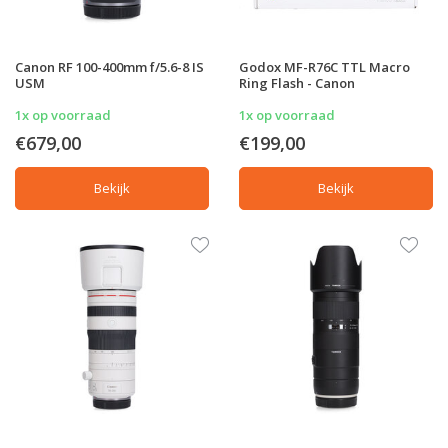
Canon RF 100-400mm f/5.6-8 IS
Godox MF-R76C TTL Macro
USM
Ring Flash - Canon
1x op voorraad
1x op voorraad
€679,00
€199,00
Bekijk
Bekijk