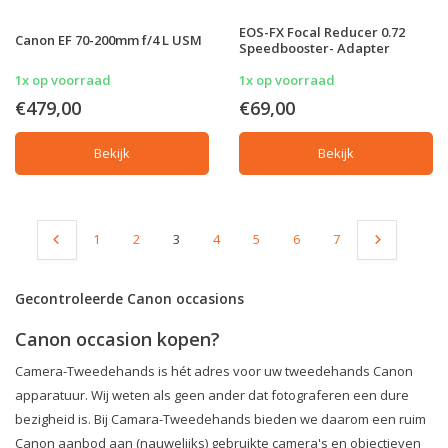
EOS-FX Focal Reducer 0.72
Canon EF 70-200mm f/4 L USM
Speedbooster- Adapter
1x op voorraad
1x op voorraad
€479,00
€69,00
Bekijk
Bekijk
1
2
3
4
5
6
7
Gecontroleerde Canon occasions
Canon occasion kopen?
Camera-Tweedehands is hét adres voor uw tweedehands Canon
apparatuur. Wij weten als geen ander dat fotograferen een dure
bezigheid is. Bij Camara-Tweedehands bieden we daarom een ruim
Canon aanbod aan (nauwelijks) gebruikte camera's en objectieven