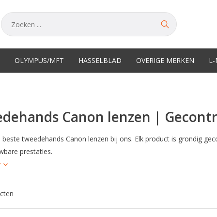
OLYMPUS/MFT
HASSELBLAD
OVERIGE MERKEN
L
dehands Canon lenzen | Gecontr
 beste tweedehands Canon lenzen bij ons. Elk product is grondig ge
wbare prestaties.
r
cten