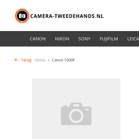
CANON
NIKON
SONY
FUJIFILM
LEICA
Terug
Home
Canon 1000F