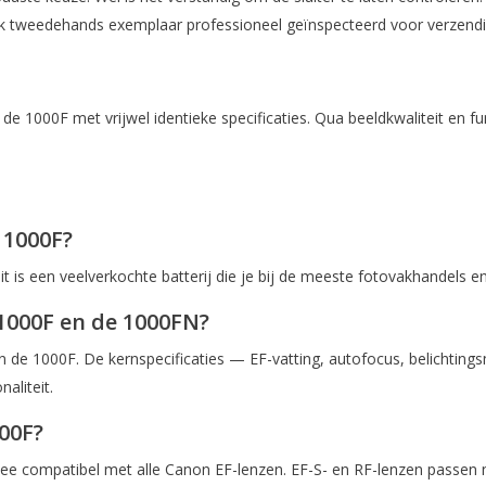
s elk tweedehands exemplaar professioneel geïnspecteerd voor verzendi
 1000F met vrijwel identieke specificaties. Qua beeldkwaliteit en fu
 1000F?
t is een veelverkochte batterij die je bij de meeste fotovakhandels 
 1000F en de 1000FN?
1000F. De kernspecificaties — EF-vatting, autofocus, belichtingsmodi
aliteit.
00F?
e compatibel met alle Canon EF-lenzen. EF-S- en RF-lenzen passen 