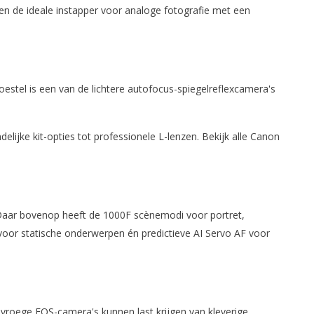
n de ideale instapper voor analoge fotografie met een
stel is een van de lichtere autofocus-spiegelreflexcamera's
lijke kit-opties tot professionele L-lenzen. Bekijk alle Canon
). Daar bovenop heeft de 1000F scènemodi voor portret,
voor statische onderwerpen én predictieve AI Servo AF voor
 vroege EOS-camera's kunnen last krijgen van kleverige