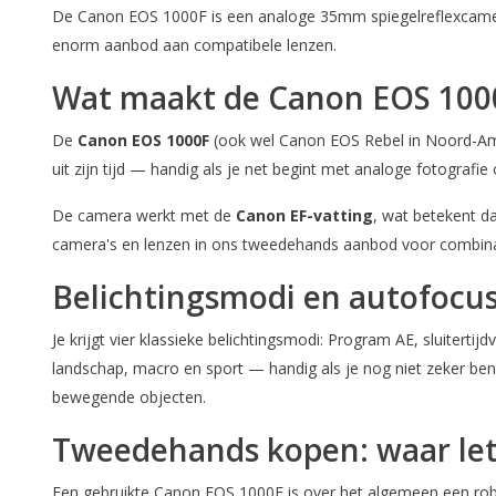
De Canon EOS 1000F is een analoge 35mm spiegelreflexcamera 
enorm aanbod aan compatibele lenzen.
Wat maakt de Canon EOS 1000
De
Canon EOS 1000F
(ook wel Canon EOS Rebel in Noord-Amer
uit zijn tijd — handig als je net begint met analoge fotografie
De camera werkt met de
Canon EF-vatting
, wat betekent da
camera's en lenzen in ons tweedehands aanbod voor combina
Belichtingsmodi en autofocu
Je krijgt vier klassieke belichtingsmodi: Program AE, sluiter
landschap, macro en sport — handig als je nog niet zeker ben
bewegende objecten.
Tweedehands kopen: waar let
Een gebruikte Canon EOS 1000F is over het algemeen een robuu