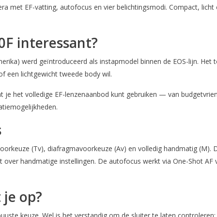
met EF-vatting, autofocus en vier belichtingsmodi. Compact, licht e
F interessant?
ika) werd geïntroduceerd als instapmodel binnen de EOS-lijn. Het toe
 of een lichtgewicht tweede body wil.
t je het volledige EF-lenzenaanbod kunt gebruiken — van budgetvriende
tiemogelijkheden.
s
tijdvoorkeuze (Tv), diafragmavoorkeuze (Av) en volledig handmatig (M
t over handmatige instellingen. De autofocus werkt via One-Shot AF 
 je op?
ste keuze. Wel is het verstandig om de sluiter te laten controleren: